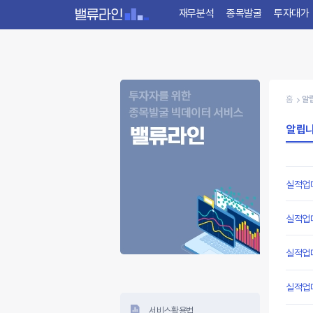
재무분석
종목발굴
투자대가
홈
알
알립
실적업
실적업
실적업
실적업
서비스활용법