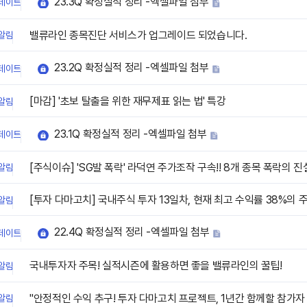
23.3Q 확정실적 정리 -엑셀파일 첨부
데이트
밸류라인 종목진단 서비스가 업그레이드 되었습니다.
알림
23.2Q 확정실적 정리 -엑셀파일 첨부
데이트
[마감] '초보 탈출을 위한 재무제표 읽는 법' 특강
알림
23.1Q 확정실적 정리 -엑셀파일 첨부
데이트
[주식이슈] 'SG발 폭락' 라덕연 주가조작 구속!! 8개 종목 폭락의 
알림
[투자 다마고치] 국내주식 투자 13일차, 현재 최고 수익률 38%의 주
알림
22.4Q 확정실적 정리 -엑셀파일 첨부
데이트
국내투자자 주목! 실적시즌에 활용하면 좋을 밸류라인의 꿀팁!
알림
"안정적인 수익 추구! 투자 다마고치 프로젝트, 1년간 함께할 참가자 모
알림