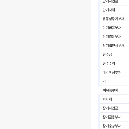
단기차입금
단기사채
유동성장기부채
단기금융부채
단기충당부채
당기법인세부채
선수금
선수수익
매각예정부채
기타
비유동부채
회사채
장기차입금
장기금융부채
장기충당부채