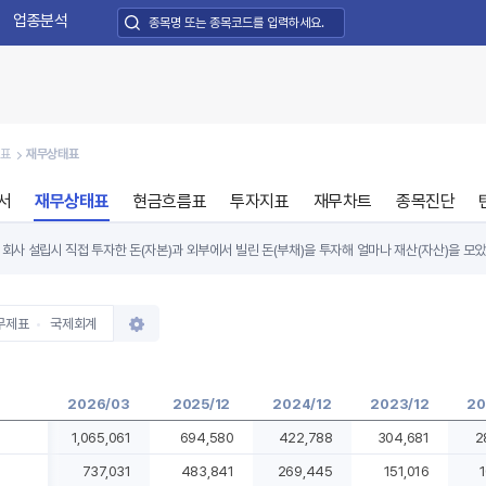
업종분석
제표
재무상태표
서
재무상태표
현금흐름표
투자지표
재무차트
종목진단
회사 설립시 직접 투자한 돈(자본)과 외부에서 빌린 돈(부채)을 투자해 얼마나 재산(자산)을 모았
 갖고 있는지도 투자자가 꼭 확인해야 할 사항입니다. 일반적으로 부채의 큰 증가 없이 자본과 
.
무제표
국제회계
2026/03
2025/12
2024/12
2023/12
20
1,065,061
694,580
422,788
304,681
2
737,031
483,841
269,445
151,016
1