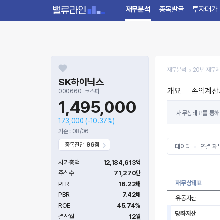
재무분석
종목발굴
투자대가
재무분석
20년 재무
SK하이닉스
개요
손익계산
000660
코스피
1,495,000
재무상태표를 통해 
173,000
(-10.37%)
있는 수준의 부채를
기준 : 08/06
가능성이 높습니다
종목진단
96점
데이터
연결 재
시가총액
12,184,613억
주식수
71,270만
재무상태표
PER
16.22배
PBR
7.42배
유동자산
ROE
45.74%
당좌자산
결산월
12월