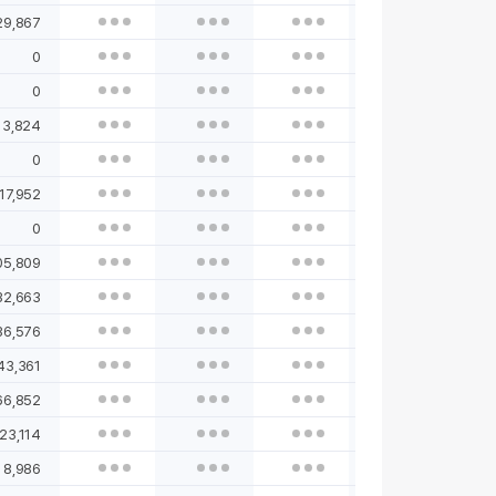
29,867
0
0
3,824
0
17,952
0
05,809
32,663
36,576
43,361
66,852
23,114
8,986