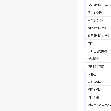
장기매입채무및기
장기선수금
장기선수수익
이연법인세부채
퇴직급여충당부채
기타
기타금융업부채
부채총계
지배주주지분
자본금
자본잉여금
이익잉여금
기타자본
기타포괄이익누계