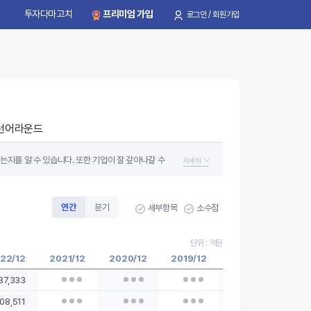
투자다마고치
프리미엄 가입
로그인 / 회원가입
턴어라운드
는지를 알 수 있습니다. 또한 기업이 잘 갚아나갈 수
자세히
자산이 크게 증가하고 있는 기업이 우량 기업일
연간
분기
세부항목
소수점
단위 : 억원
22/12
2021/12
2020/12
2019/12
2018/12
2017
87,333
08,511