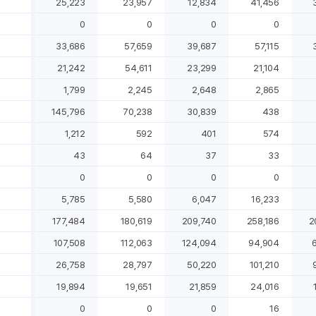
25,223
23,957
12,834
41,456
0
0
0
0
33,686
57,659
39,687
57,115
21,242
54,611
23,299
21,104
1,799
2,245
2,648
2,865
145,796
70,238
30,839
438
1,212
592
401
574
43
64
37
33
0
0
0
0
5,785
5,580
6,047
16,233
177,484
180,619
209,740
258,186
2
107,508
112,063
124,094
94,904
26,758
28,797
50,220
101,210
19,894
19,651
21,859
24,016
0
0
0
16