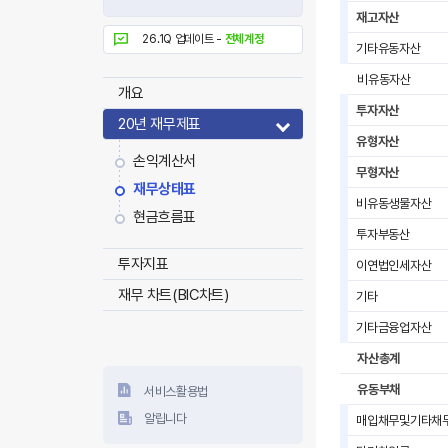
재고자산
26.1Q 업데이트 -
전체계정
기타유동자산
비유동자산
개요
투자자산
20년 재무제표
유형자산
손익계산서
무형자산
재무상태표
비유동생물자산
현금흐름표
투자부동산
투자지표
이연법인세자산
재무 차트(BIC차트)
기타
기타금융업자산
자산총계
유동부채
서비스활용법
알립니다
매입채무및기타채