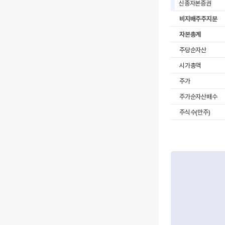
신종자본증권
비지배주주지분
자본총계
주당순자산
시가총액
주가
주가순자산배수
주식수(만주)