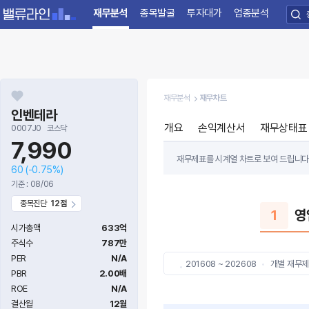
재무분석
종목발굴
투자대가
업종분석
재무분석
재무차트
인벤테라
개요
손익계산서
재무상태표
0007J0
코스닥
7,990
재무제표를 시계열 차트로 보여 드립니다. ‘B
60
(-0.75%)
statement), 현금흐름표 (Cashflo
기준 : 08/06
종목진단
12점
BIC 차트를 통해 기업이 수익을 꾸준히 
1
영
안전한 기업인지를 확인하고 현재 시점에서
시가총액
633억
주식수
787만
PER
N/A
201608 ~ 202608
개별 재무
PBR
2.00배
ROE
N/A
결산월
12월