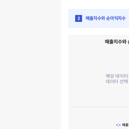
매출지수와 순이익지수
2
매출지수와 순이익지수 인벤테라 (0
매출지수와
Line chart with 2 lines.
View as data table, 매출
The chart has 1 X axis displayi
The chart has 1 Y axis displayin
해당 데이터
데이터 선택
매출