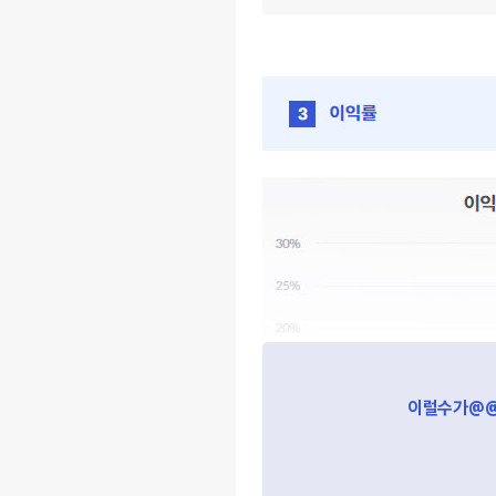
End of interactive chart.
이럴수가@@