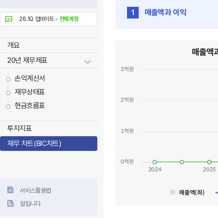
매출액과 이익
1
26.1Q 업데이트 -
전체계정
매출액과 이익 인벤테라 (0007J0
개요
매출액
Combination chart with 3 data 
20년 재무제표
View as data table, 매출액
3억원
The chart has 1 X axis displayi
손익계산서
The chart has 3 Y axes displayi
재무상태표
2억원
현금흐름표
투자지표
1억원
재무 차트(BIC차트)
0억원
2024
2025
서비스활용법
매출액(좌)
알립니다
End of interactive chart.