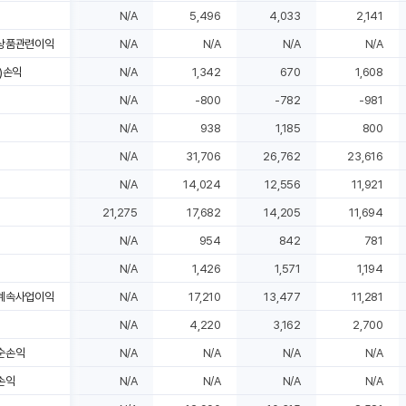
N/A
5,496
4,033
2,141
상품관련이익
N/A
N/A
N/A
N/A
)손익
N/A
1,342
670
1,608
N/A
-800
-782
-981
N/A
938
1,185
800
N/A
31,706
26,762
23,616
N/A
14,024
12,556
11,921
21,275
17,682
14,205
11,694
N/A
954
842
781
N/A
1,426
1,571
1,194
계속사업이익
N/A
17,210
13,477
11,281
N/A
4,220
3,162
2,700
순손익
N/A
N/A
N/A
N/A
손익
N/A
N/A
N/A
N/A