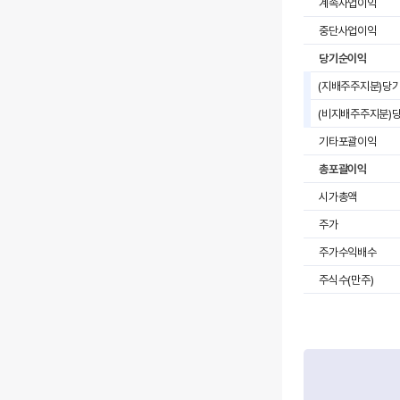
계속사업이익
중단사업이익
당기순이익
(지배주주지분)당
(비지배주주지분)
기타포괄이익
총포괄이익
시가총액
주가
주가수익배수
주식수(만주)