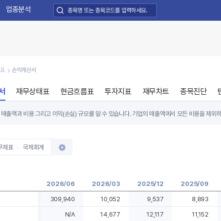
업종분석
제표
손익계산서
서
재무상태표
현금흐름표
투자지표
재무차트
종목진단
매출액과 비용 그리고 이익(손실) 규모를 알 수 있습니다. 기업의 매출액에서 모든 비용을 제외
아지게 됩니다.
는 '많이 팔고 많이 남기는 회사'를 찾으면 됩니다. 경쟁 기업에 비해 매출액 규모가 크고, 순이
무제표
국제회계
2026/06
2026/03
2025/12
2025/09
309,940
10,052
9,537
8,893
N/A
14,677
12,117
11,152