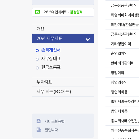
금융상품관련이익
26.2Q 업데이트 -
잠정실적
위험회피회계파생
외환거래(환율변동
개요
금융자산관련이익
20년 재무제표
기타영업이익
손익계산서
순영업이익
재무상태표
판매비와관리비
현금흐름표
영업이익
투자지표
영업외수익
재무 차트(BIC차트)
영업외비용
법인세비용차감전
법인세비용
종속회사매수일전
서비스활용법
알립니다
처분된종속회사순