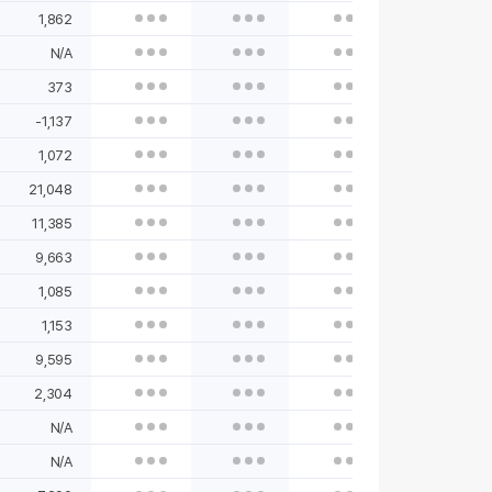
1,862
N/A
373
-1,137
1,072
21,048
11,385
9,663
1,085
1,153
9,595
2,304
N/A
N/A