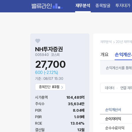
재무분석
종목발굴
투자대가
재무분석
20년 재무
NH투자증권
개요
손익계산
005940
코스피
27,700
손익계산서를 통해 
600
(-2.12%)
수록 기업가치는 높
기준 : 08/07 15:30
손익계산서를 볼 때
종목진단
83점
있습니다.
데이터
연결 재
시가총액
104,485억
주식수
35,634만
손익계산서
PER
8.04배
PBR
1.05배
순이자이익
ROE
13.04%
순수수료이익
결산월
12월