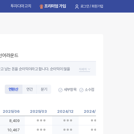
투자다마고치
프리미엄 가입
로그인 / 회원가입
턴어라운드
하고 남는 돈을 순이익이라고 합니다. 순이익이 많을
자세히
익을 많이 남기면 경쟁우위에 있는 기업이라고 할 수
연환산
연간
분기
세부항목
소수점
2025/06
2025/03
2024/12
2024/09
2024/06
8,409
10,467