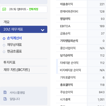
매출총이익
221
26.1Q 업데이트 -
전체계정
판매비와관리비
128
영업이익
93
개요
EBITDA
189
20년 재무제표
금융손익
37
손익계산서
기타영업외손익
0
재무상태표
중단사업이익
N/A
현금흐름표
당기순이익
112
투자지표
지배지분 순이익
112
재무 차트(BIC차트)
비지배지분 순이익
N/A
기타포괄이익
6
총포괄이익
118
주당순이익
843
서비스활용법
알립니다
시가총액
1,051