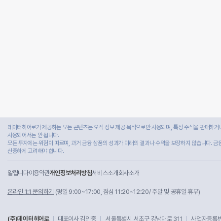
데이터히어로가 제공하는 모든 콘텐츠는 오직 정보 제공 목적으로만 사용되며, 특정 주식을 판매하거나
사용되어서는 안 됩니다.
모든 투자에는 위험이 따르며, 과거 금융 상품의 성과가 미래의 결과나 수익을 보장하지 않습니다. 금
신중하게 고려해야 합니다.
알립니다
이용약관
개인정보처리방침
서비스소개
회사소개
온라인 1:1 문의하기
(평일 9:00~17:00, 점심 11:20~12:20/ 주말 및 공휴일 휴무)
(주)데이터히어로
대표이사 김인중
서울특별시 서초구 강남대로 311
사업자등록번호