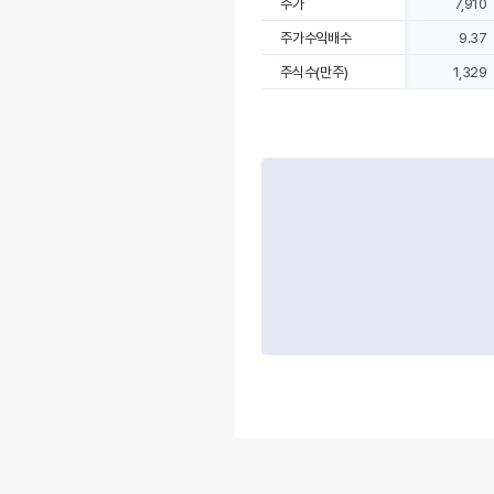
주가
7,910
주가수익배수
9.37
주식수(만주)
1,329