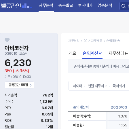
재무분석
종목발굴
투자대가
업종분석
재무분석
20년 재무제표
손익계산서
아비코전자
개요
손익계산서
재무상태표
036010
코스닥
6,230
손익계산서를 통해 매출액과 비용 그리고 
350
(+5.95%)
수록 기업가치는 높아지게 됩니다.
기준 : 08/10 10:30
손익계산서를 볼 때는 '많이 팔고 많이 남
종목진단
55점
있습니다.
데이터
연결 재무제표
국제회계
시가총액
782억
주식수
1,329만
손익계산서
2026/03
PER
6.97배
PBR
0.65배
매출액(수익)
1,376
ROE
9.38%
매출원가
1,155
결산월
12월