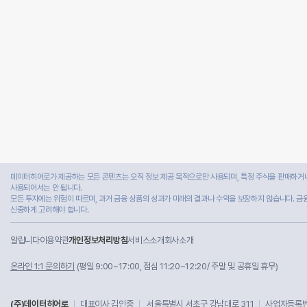
데이터히어로가 제공하는 모든 콘텐츠는 오직 정보 제공 목적으로만 사용되며, 특정 주식을 판매하거나
사용되어서는 안 됩니다.
모든 투자에는 위험이 따르며, 과거 금융 상품의 성과가 미래의 결과나 수익을 보장하지 않습니다. 금
신중하게 고려해야 합니다.
알립니다
이용약관
개인정보처리방침
서비스소개
회사소개
온라인 1:1 문의하기
(평일 9:00~17:00, 점심 11:20~12:20/ 주말 및 공휴일 휴무)
(주)데이터히어로
대표이사 김인중
서울특별시 서초구 강남대로 311
사업자등록번호