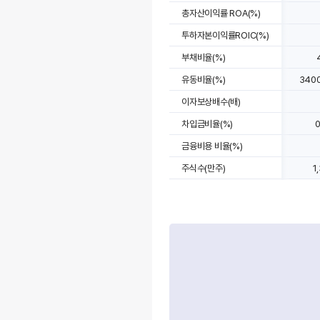
총자산이익률 ROA(%)
투하자본이익률ROIC(%)
부채비율(%)
유동비율(%)
3400
이자보상배수(배)
차입금비율(%)
0
금융비용 비율(%)
주식수(만주)
1