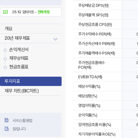
주당배당금 DPS(원)
26.1Q 업데이트 -
전체계정
주당매출액 SPS(원)
주당현금흐름 CPS(원)
개요
주가수익배수 PER(배)
20년 재무제표
주가순자산배수 PBR(배)
손익계산서
주가매출액배수 PSR(배)
재무상태표
주가현금흐름배수
현금흐름표
PCR(배)
EV/EBITDA(배)
투자지표
배당수익률(%)
재무 차트(BIC차트)
배당성향(%)
영업이익률(%)
순이익률(%)
서비스활용법
잉여현금흐름 비율(%)
알립니다
자기자본이익률 ROE(%)