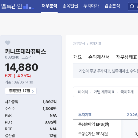
재무분석
종목발굴
투자대가
업종분석
재무분석
투자지표
카나프테라퓨틱스
개요
손익계산서
재무상태표
0082N0
코스닥
14,880
기업의 주당 투자지표, 밸류에이션, 수익성
620
(+4.35%)
기준 : 08/06 14:10
종목진단
17점
데이터
개별 재무제표
국제회계
시가총액
1,892억
주식수
1,309만
투자지표
2026
PER
N/A
PBR
3.82배
주당순이익 EPS(원)
ROE
N/A
주당순자산 BPS(원)
3
결산월
12월