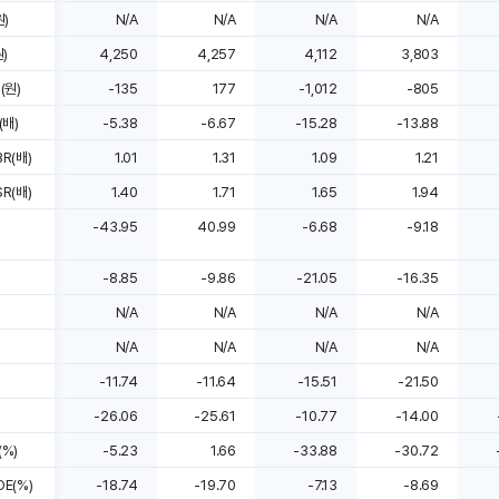
)
N/A
N/A
N/A
N/A
)
4,250
4,257
4,112
3,803
(원)
-135
177
-1,012
-805
(배)
-5.38
-6.67
-15.28
-13.88
R(배)
1.01
1.31
1.09
1.21
R(배)
1.40
1.71
1.65
1.94
-43.95
40.99
-6.68
-9.18
-8.85
-9.86
-21.05
-16.35
N/A
N/A
N/A
N/A
N/A
N/A
N/A
N/A
-11.74
-11.64
-15.51
-21.50
-26.06
-25.61
-10.77
-14.00
%)
-5.23
1.66
-33.88
-30.72
E(%)
-18.74
-19.70
-7.13
-8.69