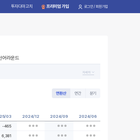
투자다마고치
프리미엄 가입
로그인 / 회원가입
턴어라운드
자세히
연환산
연간
분기
25/03
2024/12
2024/09
2024/06
2024/03
2
-465
6,381