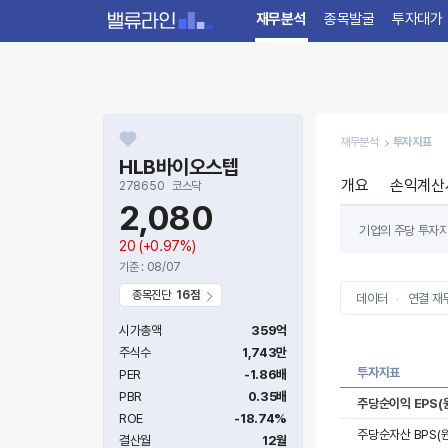
재무분석
종목발굴
투자대가
재무분석
투자지표
HLB바이오스텝
개요
손익계산
278650
코스닥
2,080
기업의 주당 투자지
20
(+0.97%)
기준 : 08/07
종목진단
16점
데이터
연결 재
시가총액
359억
주식수
1,743만
투자지표
PER
-1.86배
PBR
0.35배
주당순이익 EPS(
ROE
-18.74%
주당순자산 BPS(원
결산월
12월