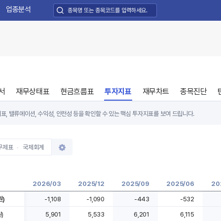
업종분석
서
재무상태표
현금흐름표
투자지표
재무차트
종목진단
표, 밸류에이션, 수익성, 안전성 등을 확인할 수 있는 핵심 투자지표를 보여 드립니다.
무제표
국제회계
2026/03
2025/12
2025/09
2025/06
20
원)
-1,108
-1,090
-443
-532
)
5,901
5,533
6,201
6,115