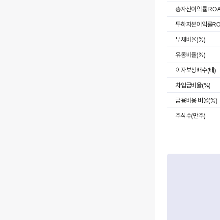
총자산이익률 ROA
투하자본이익률ROI
부채비율(%)
유동비율(%)
이자보상배수(배)
차입금비율(%)
금융비용 비율(%)
주식수(만주)