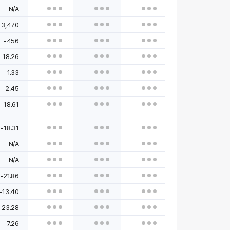
N/A
3,470
-456
-18.26
1.33
2.45
-18.61
-18.31
N/A
N/A
-21.86
-13.40
-23.28
-7.26