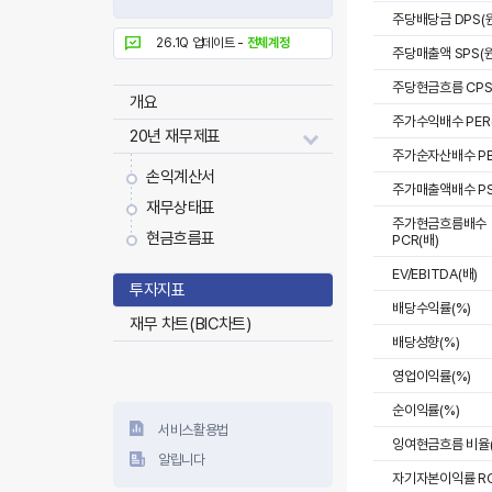
주당배당금 DPS(원
26.1Q 업데이트 -
전체계정
주당매출액 SPS(원
주당현금흐름 CPS
개요
주가수익배수 PER
20년 재무제표
주가순자산배수 PB
손익계산서
주가매출액배수 PS
재무상태표
주가현금흐름배수
현금흐름표
PCR(배)
EV/EBITDA(배)
투자지표
배당수익률(%)
재무 차트(BIC차트)
배당성향(%)
영업이익률(%)
순이익률(%)
서비스활용법
잉여현금흐름 비율(
알립니다
자기자본이익률 RO