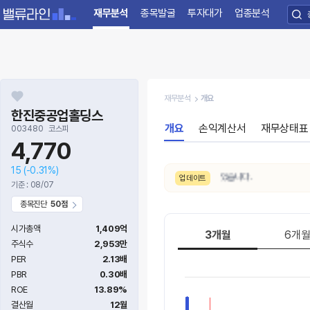
재무분석
종목발굴
투자대가
업종분석
재무분석
개요
한진중공업홀딩스
개요
손익계산서
재무상태표
003480
코스피
4,770
15
(-0.31%)
8/6. 수급 신호가
보통 → 강함
으로 변동되었습니다.
업데이트
기준 : 08/07
종목진단
50점
시가총액
1,409억
3개월
6개
주식수
2,953만
PER
2.13배
PBR
0.30배
ROE
13.89%
결산월
12월