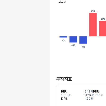
외국인
161
161
106
106
-3
-3
-43
-43
-51
-51
투자지표
PER
2.13배
PBR
* 5년PER
11.26배
* 5년PBR
DPS
120원