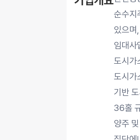
기업개요
순수지주
있으며,
임대사
도시가
도시가스
기반 도
36홀 
양주 및
집단에