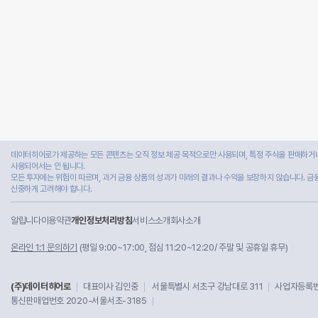
데이터히어로가 제공하는 모든 콘텐츠는 오직 정보 제공 목적으로만 사용되며, 특정 주식을 판매하거나
사용되어서는 안 됩니다.
모든 투자에는 위험이 따르며, 과거 금융 상품의 성과가 미래의 결과나 수익을 보장하지 않습니다. 금
신중하게 고려해야 합니다.
알립니다
이용약관
개인정보처리방침
서비스소개
회사소개
온라인 1:1 문의하기
(평일 9:00~17:00, 점심 11:20~12:20/ 주말 및 공휴일 휴무)
(주)데이터히어로
대표이사 김인중
서울특별시 서초구 강남대로 311
사업자등록번호
통신판매업번호 2020-서울서초-3185