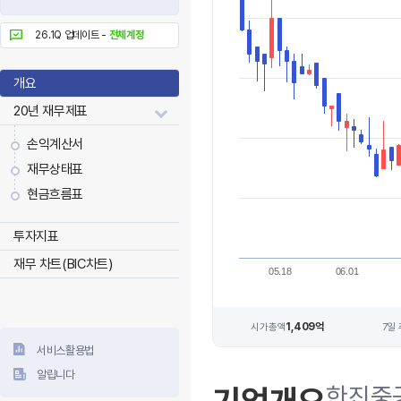
26.1Q 업데이트 -
전체계정
개요
20년 재무제표
손익계산서
재무상태표
현금흐름표
투자지표
재무 차트(BIC차트)
05.18
06.01
1,409억
시가총액
7일
서비스활용법
알립니다
한진중