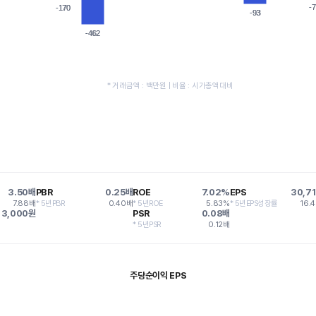
-7
-7
-170
-170
-93
-93
-462
-462
* 거래금액 : 백만원 | 비율 : 시가총액대비
3.50배
PBR
0.25배
ROE
7.02%
EPS
30,7
7.88배
* 5년PBR
0.40배
* 5년ROE
5.83%
* 5년EPS성장률
16.
3,000원
PSR
0.08배
* 5년PSR
0.12배
주당순이익 EPS