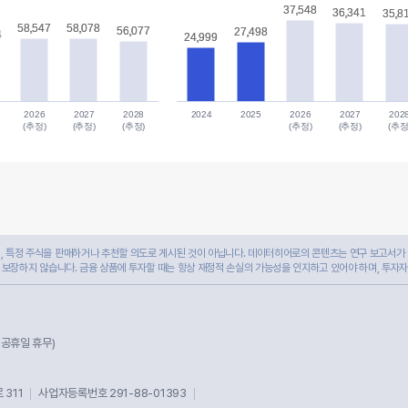
37,548
37,548
36,341
36,341
35,8
35,8
58,547
58,547
58,078
58,078
56,077
56,077
27,498
27,498
4
4
24,999
24,999
2026
2027
2028
2024
2025
2026
2027
202
(추정)
(추정)
(추정)
(추정)
(추정)
(추정
 특정 주식을 판매하거나 추천할 의도로 게시된 것이 아닙니다. 데이터히어로의 콘텐츠는 연구 보고서가 
 보장하지 않습니다. 금융 상품에 투자할 때는 항상 재정적 손실의 가능성을 인지하고 있어야 하며, 투자
및 공휴일 휴무)
311
사업자등록번호 291-88-01393