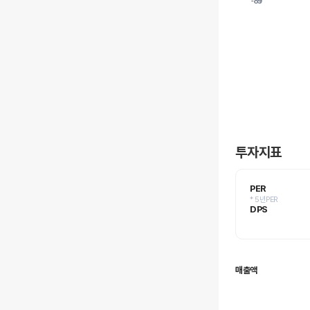
-89
-89
투자지표
PER
* 5년PER
DPS
매출액