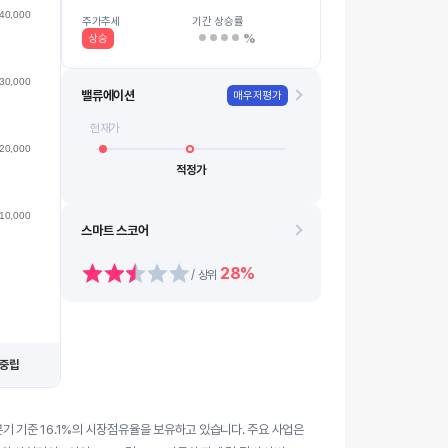
120,000
40,000
08.13
08.21
08.14
08.24
08.18
0…
08.11
08.19
08.12
08.20
주가추세
기간 상승률
%
상승
30,000
밸류에이션
매우저평가
현재가
20,000
적정가
10,000
스마트 스코어
28%
/ 상위
중립
기 기준 16.1%의 시장점유율을 보유하고 있습니다. 주요 사업은