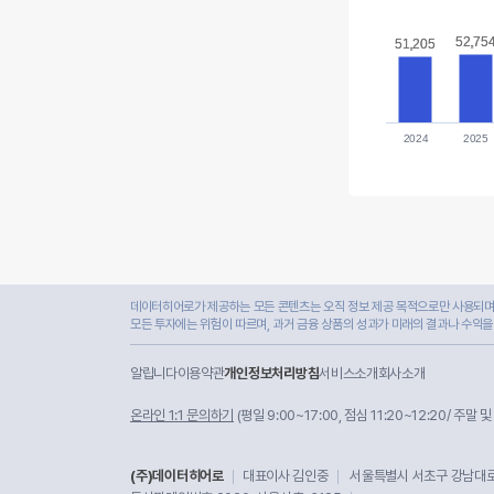
52,75
52,75
51,205
51,205
2024
2025
데이터히어로가 제공하는 모든 콘텐츠는 오직 정보 제공 목적으로만 사용되며,
모든 투자에는 위험이 따르며, 과거 금융 상품의 성과가 미래의 결과나 수익을
알립니다
이용약관
개인정보처리방침
서비스소개
회사소개
온라인 1:1 문의하기
(평일 9:00~17:00, 점심 11:20~12:20/ 주말 
(주)데이터히어로
대표이사 김인중
서울특별시 서초구 강남대로 