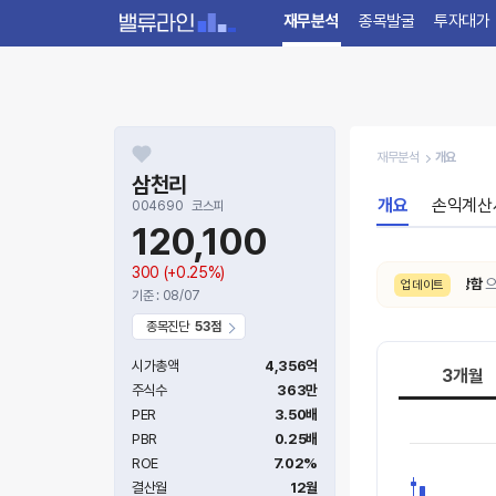
재무분석
종목발굴
투자대가
재무분석
개요
삼천리
개요
손익계산
004690
코스피
120,100
300
(+0.25%)
8/7. 수급 신호가
강함 → 매우강함
으로 
업데이트
기준 : 08/07
종목진단
53점
시가총액
4,356억
3개월
주식수
363만
PER
3.50배
PBR
0.25배
ROE
7.02%
결산월
12월