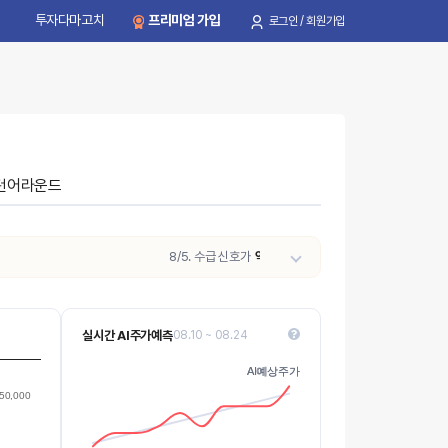
투자다마고치
프리미엄 가입
로그인 / 회원가입
턴어라운드
8/5. 수급 신호가
약함 → 강함
으로 변동되었습니다.
실시간 AI주가예측
08.10 ~ 08.24
121,500
AI예상주가
AI예상주가
121,000
Values
50,000
120,500