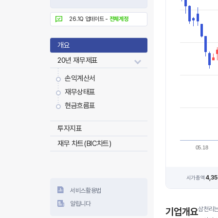
26.1Q 업데이트 -
전체계정
개요
20년 재무제표
손익계산서
재무상태표
현금흐름표
투자지표
재무 차트(BIC차트)
05.18
4,3
시가총액
서비스활용법
알립니다
삼천리는
기업개요