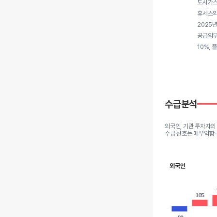
도시가스
휴세스의
2025
공급의무
10%,
수급분석
외국인, 기관 투자자의
수급 신호는 매우약함
외국인
105
105