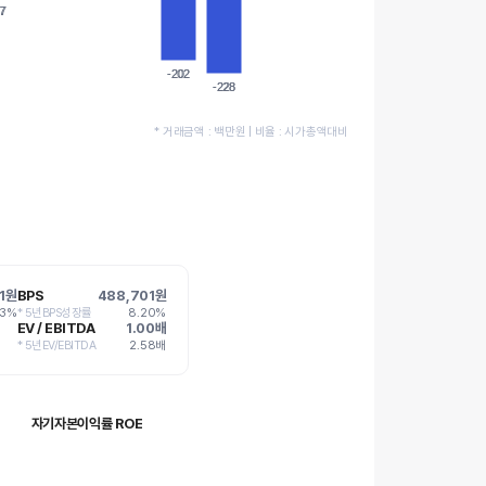
7
7
-202
-202
-228
-228
* 거래금액 : 백만원 | 비율 : 시가총액대비
11원
BPS
488,701원
43%
* 5년BPS성장률
8.20%
EV / EBITDA
1.00배
* 5년EV/EBITDA
2.58배
자기자본이익률 ROE