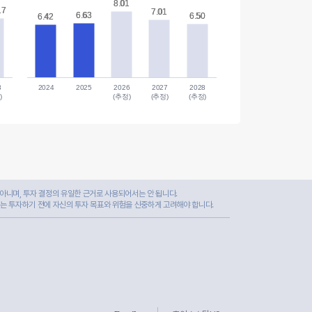
8.01
8.01
17
17
7.01
7.01
6.63
6.63
6.50
6.50
6.42
6.42
8
2024
2025
2026
2027
2028
)
(추정)
(추정)
(추정)
아니며, 투자 결정의 유일한 근거로 사용되어서는 안 됩니다.
자는 투자하기 전에 자신의 투자 목표와 위험을 신중하게 고려해야 합니다.