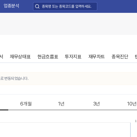
업종분석
서
재무상태표
현금흐름표
투자지표
재무차트
종목진단
변동되었습니다.
6개월
1년
3년
10년
1