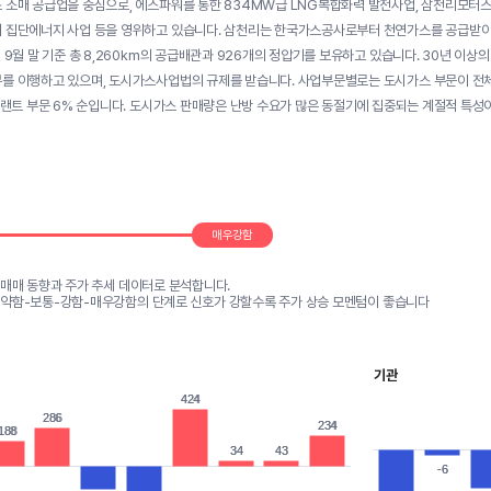
 소매 공급업을 중심으로, 에스파워를 통한 834MW급 LNG복합화력 발전사업, 삼천리모터스와
 집단에너지 사업 등을 영위하고 있습니다. 삼천리는 한국가스공사로부터 천연가스를 공급받아 경
년 9월 말 기준 총 8,260km의 공급배관과 926개의 정압기를 보유하고 있습니다. 30년 이
를 이행하고 있으며, 도시가스사업법의 규제를 받습니다. 사업부문별로는 도시가스 부문이 전체 매
 플랜트 부문 6% 순입니다. 도시가스 판매량은 난방 수요가 많은 동절기에 집중되는 계절적 특성
매우강함
 매매 동향과 주가 추세 데이터로 분석합니다.
-약함-보통-강함-매우강함의 단계로 신호가 강할수록 주가 상승 모멘텀이 좋습니다
기관
424
424
286
286
234
234
188
188
34
34
43
43
-6
-6