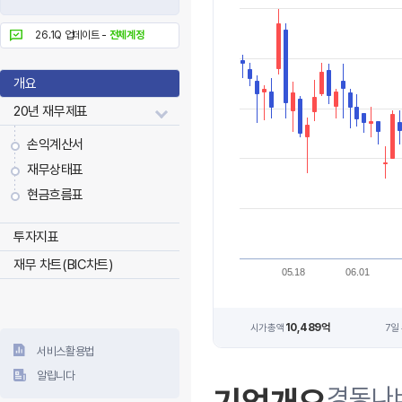
26.1Q 업데이트 -
전체계정
개요
20년 재무제표
손익계산서
재무상태표
현금흐름표
투자지표
재무 차트(BIC차트)
05.18
06.01
10,489억
시가총액
7일
서비스활용법
알립니다
경동나비