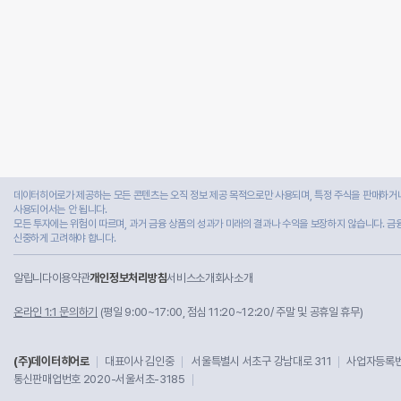
데이터히어로가 제공하는 모든 콘텐츠는 오직 정보 제공 목적으로만 사용되며, 특정 주식을 판매하거나
사용되어서는 안 됩니다.
모든 투자에는 위험이 따르며, 과거 금융 상품의 성과가 미래의 결과나 수익을 보장하지 않습니다. 금
신중하게 고려해야 합니다.
알립니다
이용약관
개인정보처리방침
서비스소개
회사소개
온라인 1:1 문의하기
(평일 9:00~17:00, 점심 11:20~12:20/ 주말 및 공휴일 휴무)
(주)데이터히어로
대표이사 김인중
서울특별시 서초구 강남대로 311
사업자등록번호
통신판매업번호 2020-서울서초-3185