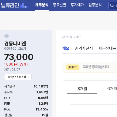
재무분석
종목발굴
투자대가
업종분석
재무분석
개요
경동나비엔
개요
손익계산서
재무상태표
009450
코스피
73,000
1,000
(+1.39%)
8/7. 밸류에이션이
저평가 → 적정가
구간으로 변동되었습니다.
업데이트
기준 : 08/07
종목진단
67점
시가총액
10,489억
3개월
6개
주식수
1,457만
PER
9.59배
PBR
1.28배
ROE
13.40%
결산월
12월