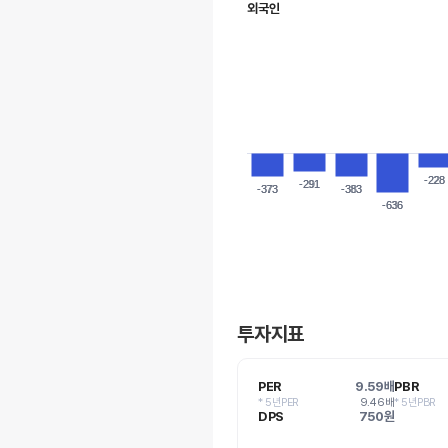
외국인
-228
-228
-291
-291
-373
-373
-383
-383
-636
-636
투자지표
PER
9.59배
PBR
* 5년PER
9.46배
* 5년PBR
DPS
750원