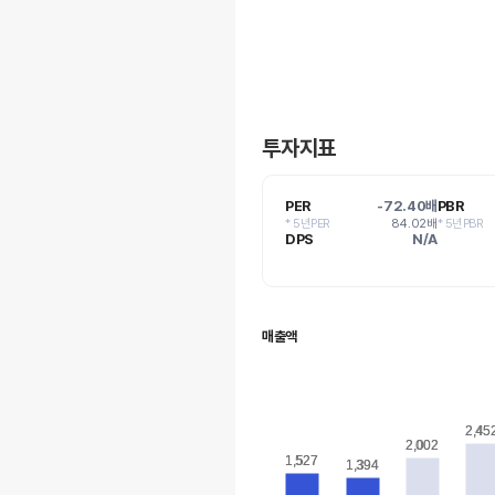
투자지표
PER
-72.40배
PBR
* 5년PER
84.02배
* 5년PBR
DPS
N/A
매출액
2,45
2,45
2,002
2,002
1,527
1,527
1,394
1,394