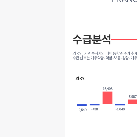
수급분석
외국인, 기관 투자자의 매매 동향과 주가 추
수급 신호는 매우약함-약함-보통-강함-매우
외국인
16,403
16,403
5,987
5,987
-438
-438
-1,049
-1,049
-2,540
-2,540