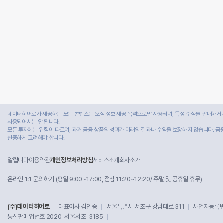
데이터히어로가 제공하는 모든 콘텐츠는 오직 정보 제공 목적으로만 사용되며, 특정 주식을 판매하거나
사용되어서는 안 됩니다.
모든 투자에는 위험이 따르며, 과거 금융 상품의 성과가 미래의 결과나 수익을 보장하지 않습니다. 금
신중하게 고려해야 합니다.
알립니다
이용약관
개인정보처리방침
서비스소개
회사소개
온라인 1:1 문의하기
(평일 9:00~17:00, 점심 11:20~12:20/ 주말 및 공휴일 휴무)
(주)데이터히어로
대표이사 김인중
서울특별시 서초구 강남대로 311
사업자등록번호
통신판매업번호 2020-서울서초-3185