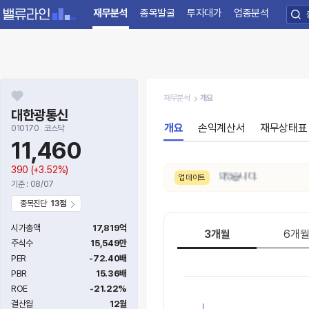
재무분석
종목발굴
투자대가
업종분석
재무분석
개요
대한광통신
개요
손익계산서
재무상태표
010170
코스닥
11,460
390
(+3.52%)
8/7. 수급 신호가
보통 → 강함
으로 변동되었습니다.
업데이트
기준 : 08/07
종목진단
13점
시가총액
17,819억
3개월
6개
주식수
15,549만
PER
-72.40배
PBR
15.36배
ROE
-21.22%
결산월
12월