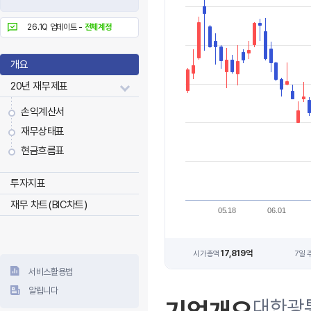
26.1Q 업데이트 -
전체계정
개요
20년 재무제표
손익계산서
재무상태표
현금흐름표
투자지표
재무 차트(BIC차트)
05.18
06.01
17,819억
시가총액
7일 
서비스활용법
알립니다
대한광통