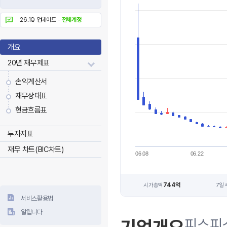
26.1Q 업데이트 -
전체계정
개요
20년 재무제표
손익계산서
재무상태표
현금흐름표
투자지표
재무 차트(BIC차트)
06.08
06.22
744억
시가총액
7일
서비스활용법
알립니다
피스피