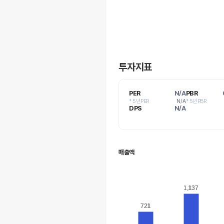
투자지표
PER
N/A
PBR
* 5년PER
N/A
* 5년PBR
DPS
N/A
매출액
1,137
1,137
721
721