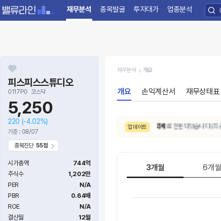
재무분석
종목발굴
투자대가
업종분석
재무분석
개요
피스피스스튜디오
개요
손익계산서
재무상태표
0117P0
코스닥
5,250
220
(-4.02%)
8/8. 주가추세(3개월)가
중립 → 약세
로 전환되었습니다.(최근 7
업데이트
기준 : 08/07
종목진단
55점
시가총액
744억
3개월
6개
주식수
1,202만
PER
N/A
PBR
0.64배
ROE
N/A
결산월
12월