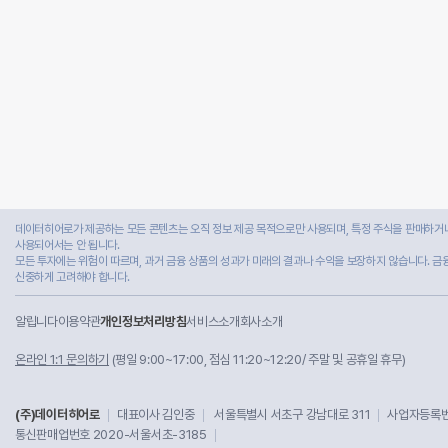
데이터히어로가 제공하는 모든 콘텐츠는 오직 정보 제공 목적으로만 사용되며, 특정 주식을 판매하거나
사용되어서는 안 됩니다.
모든 투자에는 위험이 따르며, 과거 금융 상품의 성과가 미래의 결과나 수익을 보장하지 않습니다. 금
신중하게 고려해야 합니다.
알립니다
이용약관
개인정보처리방침
서비스소개
회사소개
온라인 1:1 문의하기
(평일 9:00~17:00, 점심 11:20~12:20/ 주말 및 공휴일 휴무)
(주)데이터히어로
대표이사 김인중
서울특별시 서초구 강남대로 311
사업자등록번호
통신판매업번호 2020-서울서초-3185