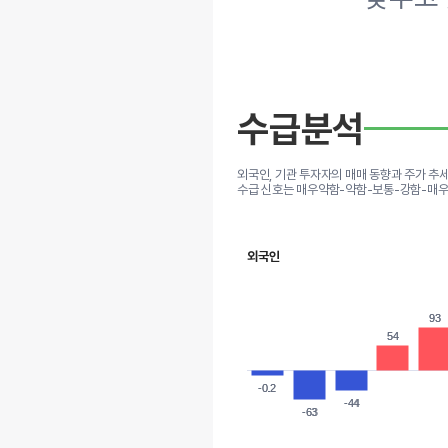
수급분석
외국인, 기관 투자자의 매매 동향과 주가 추
수급 신호는 매우약함-약함-보통-강함-매우
외국인
93
93
54
54
-0.2
-0.2
-44
-44
-63
-63