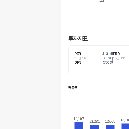
-118
-118
투자지표
PER
4.31배
PBR
* 5년PER
9.69배
* 5년PBR
DPS
550원
매출액
14,107
14,107
13,1
13,1
12,231
12,231
12,069
12,069