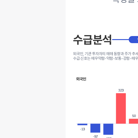
수급분석
외국인, 기관 투자자의 매매 동향과 주가 추
수급 신호는 매우약함-약함-보통-강함-매우
외국인
323
323
50
50
-13
-13
-97
-97