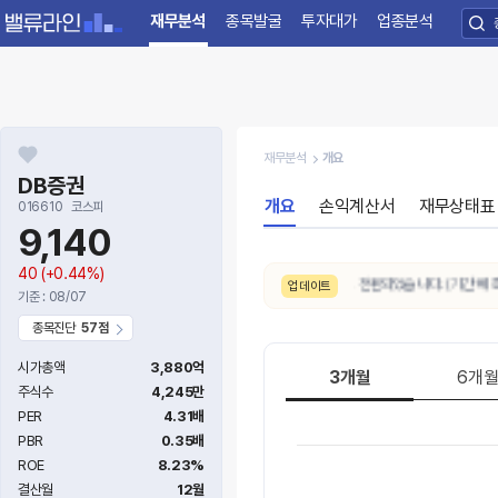
재무분석
종목발굴
투자대가
업종분석
재무분석
개요
DB증권
개요
손익계산서
재무상태표
016610
코스피
9,140
40
(+0.44%)
8/7. 10일간 AI 주가예측 추세가
상승
으로 전환되었습니다. (기간 예측상
업데이트
기준 : 08/07
종목진단
57점
시가총액
3,880억
3개월
6개
주식수
4,245만
PER
4.31배
PBR
0.35배
ROE
8.23%
결산월
12월