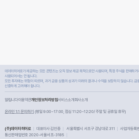
데이터히어로가 제공하는 모든 콘텐츠는 오직 정보 제공 목적으로만 사용되며, 특정 주식을 판매하거나
사용되어서는 안 됩니다.
모든 투자에는 위험이 따르며, 과거 금융 상품의 성과가 미래의 결과나 수익을 보장하지 않습니다. 금
신중하게 고려해야 합니다.
알립니다
이용약관
개인정보처리방침
서비스소개
회사소개
온라인 1:1 문의하기
(평일 9:00~17:00, 점심 11:20~12:20/ 주말 및 공휴일 휴무)
(주)데이터히어로
대표이사 김인중
서울특별시 서초구 강남대로 311
사업자등록번호
통신판매업번호 2020-서울서초-3185