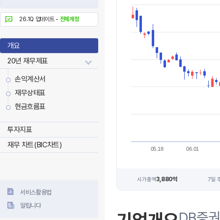
26.1Q 업데이트 -
전체계정
개요
20년 재무제표
손익계산서
재무상태표
현금흐름표
투자지표
재무 차트(BIC차트)
05.18
06.01
3,880억
시가총액
7일 
서비스활용법
알립니다
DB증