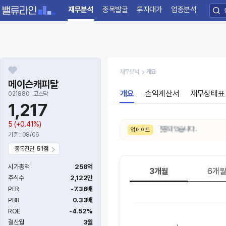
재무분석
종목발굴
투자대가
업종분석
재무분석
개요
메이슨캐피탈
개요
손익계산서
재무상태표
021880
코스닥
1,217
5
(+0.41%)
8/4. 수급 신호가
매우약함 → 약함
으로 변동되었습니다.
업데이트
기준 : 08/06
종목진단
51점
시가총액
258억
3개월
6개
주식수
2,122만
PER
-7.36배
PBR
0.33배
ROE
-4.52%
결산월
3월