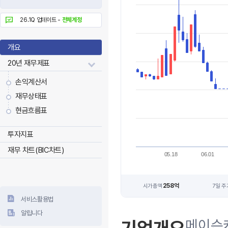
26.1Q 업데이트 -
전체계정
개요
20년 재무제표
손익계산서
재무상태표
현금흐름표
투자지표
재무 차트(BIC차트)
05.18
06.01
258억
시가총액
7일 주
서비스활용법
알립니다
메이슨