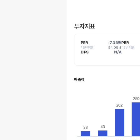
투자지표
PER
-7.36배
PBR
* 5년PER
94.08배
* 5년PBR
DPS
N/A
매출액
250
250
202
202
43
43
38
38