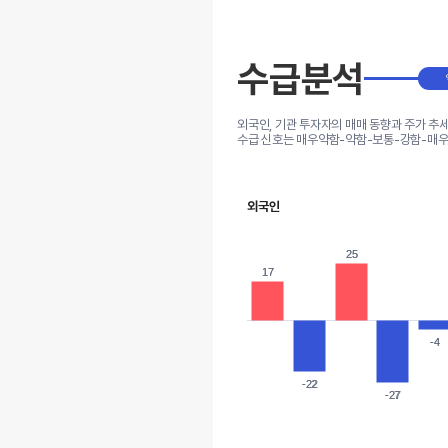
수급분석
외국인, 기관 투자자의 매매 동향과 주가 추
수급 신호는 매우약함-약함-보통-강함-매우
외국인
25
25
17
17
-4
-4
-22
-22
-27
-27