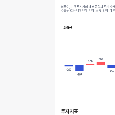
외국인, 기관 투자자의 매매 동향과 주가 추
수급 신호는 매우약함-약함-보통-강함-매우
외국인
505
505
109
109
-202
-202
-457
-457
-997
-997
투자지표