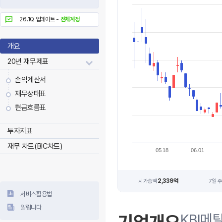
26.1Q 업데이트 -
전체계정
개요
20년 재무제표
손익계산서
재무상태표
현금흐름표
투자지표
재무 차트(BIC차트)
05.18
06.01
2,339억
시가총액
7일 
서비스활용법
알립니다
KBI메