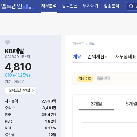
재무분석
종목발굴
투자대가
업종분석
재무분석
개요
KBI메탈
개요
손익계산서
재무상태표
024840
코스닥
4,810
610
(-11.25%)
8/7. 수급 신호가
보통 → 강함
으로 변동되었습니다.
업데이트
기준 : 08/07
종목진단
41점
시가총액
2,339억
3개월
6개
주식수
3,491만
PER
29.47배
PBR
1.82배
ROE
6.17%
결산월
12월