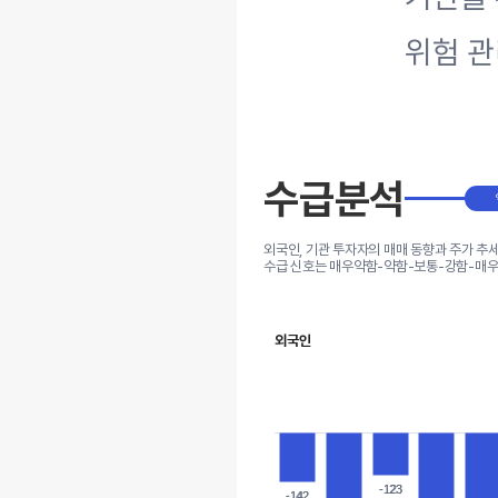
위험 관
수급분석
외국인, 기관 투자자의 매매 동향과 주가 추
수급 신호는 매우약함-약함-보통-강함-매우
외국인
-123
-123
-142
-142