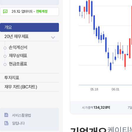
26.1Q 업데이트 -
전체계정
개요
20년 재무제표
손익계산서
재무상태표
현금흐름표
투자지표
재무 차트(BIC차트)
05.18
06.01
134,328억
시가총액
7
서비스활용법
알립니다
케이티는