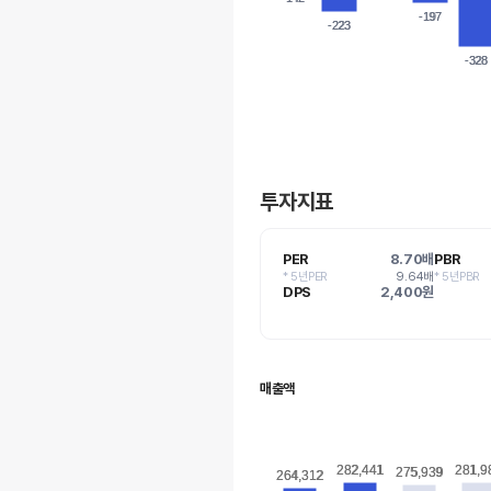
-197
-197
-223
-223
-328
-328
투자지표
PER
8.70배
PBR
* 5년PER
9.64배
* 5년PBR
DPS
2,400원
매출액
282,441
282,441
281,9
281,9
275,939
275,939
264,312
264,312