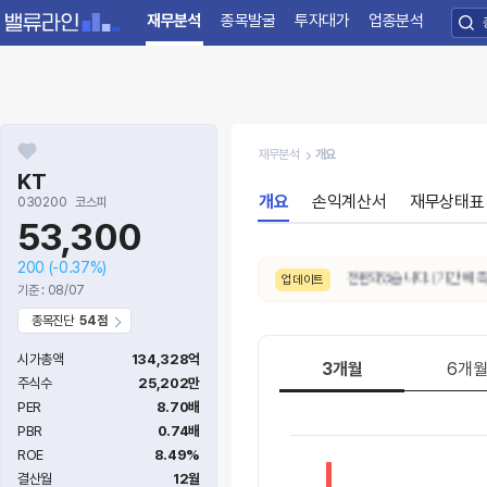
재무분석
종목발굴
투자대가
업종분석
재무분석
개요
KT
개요
손익계산서
재무상태표
030200
코스피
53,300
200
(-0.37%)
8/7. 10일간 AI 주가예측 추세가
하락
으로 전환되었습니다. (기간 예측상
업데이트
기준 : 08/07
종목진단
54점
시가총액
134,328억
3개월
6개
주식수
25,202만
PER
8.70배
PBR
0.74배
ROE
8.49%
결산월
12월