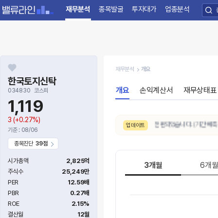
재무분석
종목발굴
투자대가
업종분석
재무분석
개요
한국토지신탁
개요
손익계산서
재무상태표
034830
코스피
1,119
3
(+0.27%)
8/6. 10일간 AI 주가예측 추세가
하락
으로 전환되었습니다. (기간 예측상
업데이트
기준 : 08/06
종목진단
39점
시가총액
2,825억
3개월
6개
주식수
25,249만
PER
12.59배
PBR
0.27배
ROE
2.15%
결산월
12월