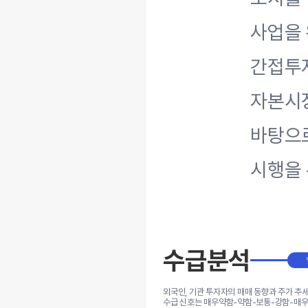
사업을
간접투
자본시장
바탕으로
시행을 
수급분석
외국인, 기관 투자자의 매매 동향과 주가 추
수급 신호는 매우약함-약함-보통-강함-매우