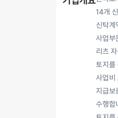
기업개요
14개 
신탁계약
사업부
리츠 
토지를 
사업비 
지급보
수행합
토지를