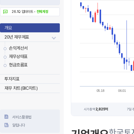
26.1Q 업데이트 -
전체계정
개요
20년 재무제표
손익계산서
재무상태표
현금흐름표
투자지표
재무 차트(BIC차트)
05.18
06.01
2,825억
시가총액
7일 
서비스활용법
알립니다
한국토지