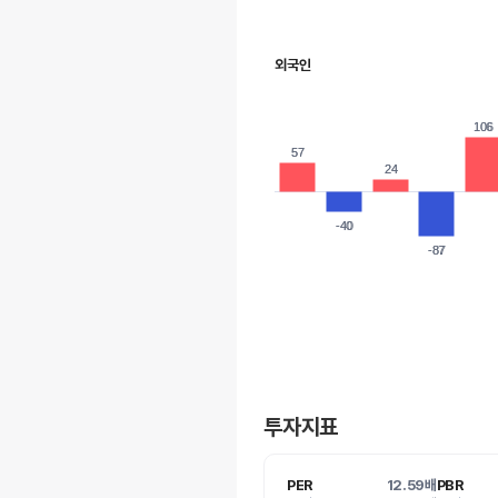
외국인
106
106
57
57
24
24
-40
-40
-87
-87
투자지표
PER
12.59배
PBR