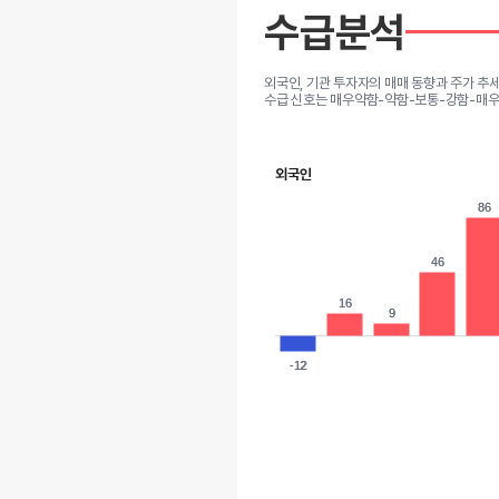
수급분석
외국인, 기관 투자자의 매매 동향과 주가 추
수급 신호는 매우약함-약함-보통-강함-매우
외국인
86
86
46
46
16
16
9
9
-12
-12