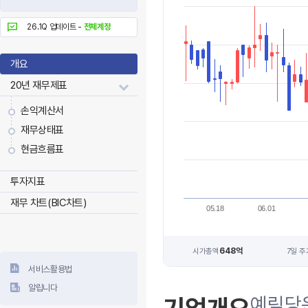
26.1Q 업데이트 -
전체계정
개요
20년 재무제표
손익계산서
재무상태표
현금흐름표
투자지표
재무 차트(BIC차트)
05.18
06.01
648억
시가총액
7일 주
서비스활용법
알립니다
예림당