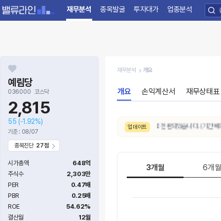
재무분석
종목발굴
투자대가
업종분석
재무분석
개요
예림당
개요
손익계산서
재무상태표
036000
코스닥
2,815
55
(-1.92%)
8/6. 10일간 AI 주가예측 추세가
하락
으로 전환되었습니다. (기간 예측
업데이트
기준 : 08/07
종목진단
27점
시가총액
648억
3개월
6개
주식수
2,303만
PER
0.47배
PBR
0.25배
ROE
54.62%
결산월
12월