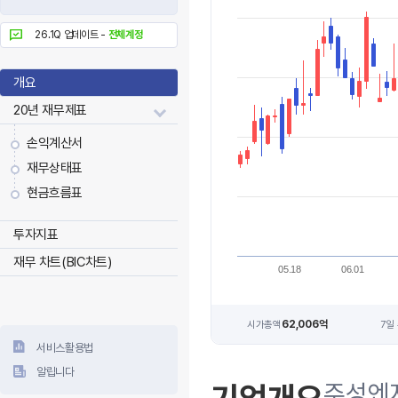
26.1Q 업데이트 -
전체계정
개요
20년 재무제표
손익계산서
재무상태표
현금흐름표
투자지표
재무 차트(BIC차트)
05.18
06.01
62,006억
시가총액
7일
서비스활용법
알립니다
주성엔