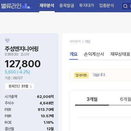
재무분석
종목발굴
투자대가
업종분석
재무분석
개요
주성엔지니어링
개요
손익계산서
재무상태표
036930
코스닥
127,800
5,600
(-4.2%)
8/6. 수급 신호가
보통 → 약함
으로 변동되었습니다.
업데이트
기준 : 08/07
종목진단
31점
시가총액
62,006억
3개월
6개
주식수
4,648만
PER
913.70배
PBR
10.57배
ROE
1.16%
결산월
12월