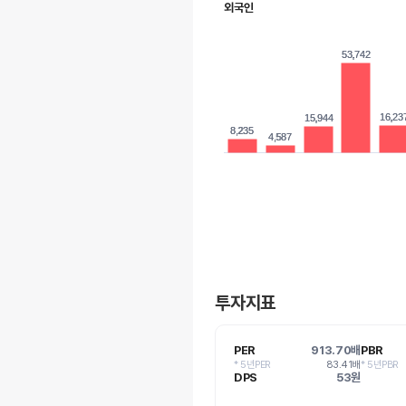
외국인
53,742
53,742
16,23
16,23
15,944
15,944
8,235
8,235
4,587
4,587
투자지표
PER
913.70배
PBR
* 5년PER
83.41배
* 5년PBR
DPS
53원