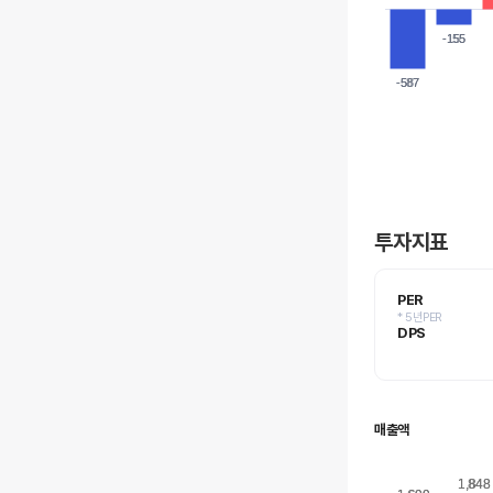
-155
-155
-587
-587
투자지표
PER
* 5년PER
DPS
매출액
1,848
1,848