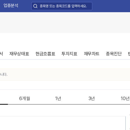
업종분석
서
재무상태표
현금흐름표
투자지표
재무차트
종목진단
.
6개월
1년
3년
10년