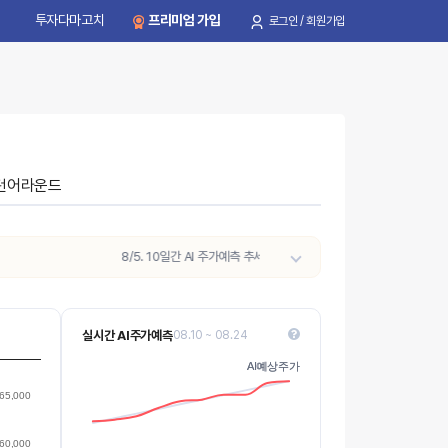
투자다마고치
프리미엄 가입
로그인 / 회원가입
턴어라운드
8/5. 10일간 AI 주가예측 추세가
상승
으로 전환되었습니다. (기간 예측
실시간 AI주가예측
08.10 ~ 08.24
41k
AI예상주가
AI예상주가
40k
Values
65,000
39k
60,000