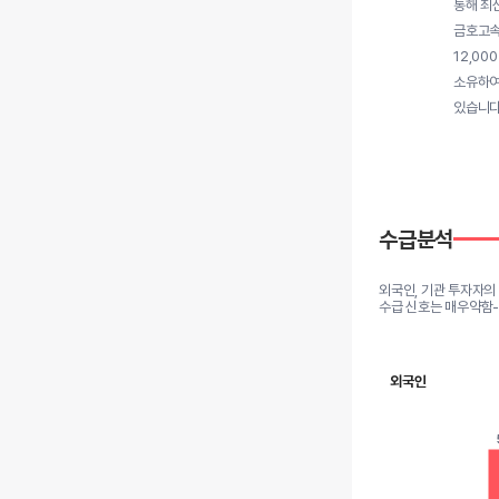
통해 최
금호고속
12,0
소유하여
있습니다
수급분석
외국인, 기관 투자자의
수급 신호는 매우약함
외국인