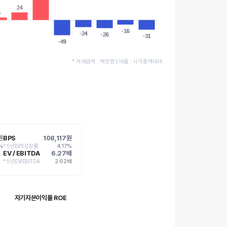
24
24
5
5
-16
-16
-24
-24
-26
-26
-31
-31
-49
-49
* 거래금액 : 백만원 | 비율 : 시가총액대비
원
BPS
108,117원
%
* 5년BPS성장률
4.17%
EV / EBITDA
6.27배
* 5년EV/EBITDA
2.62배
자기자본이익률 ROE