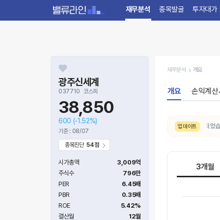
재무분석
종목발굴
투자대가
재무분석
개요
광주신세계
개요
손익계산
037710
코스피
38,850
600
(-1.52%)
8/6. 수급 신호가
보통 → 강함
으로 변동되었습니다
업데이트
기준 : 08/07
종목진단
54점
시가총액
3,009억
3개월
주식수
796만
PER
6.45배
PBR
0.35배
ROE
5.42%
결산월
12월