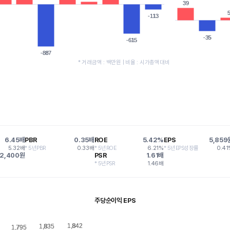
39
39
-113
-113
-35
-35
-615
-615
-887
-887
* 거래금액 : 백만원 | 비율 : 시가총액대비
6.45배
PBR
0.35배
ROE
5.42%
EPS
5,859
5.32배
* 5년PBR
0.33배
* 5년ROE
6.21%
* 5년EPS성장률
0.41
2,400원
PSR
1.61배
* 5년PSR
1.46배
주당순이익 EPS
1,842
1,842
1,835
1,835
1,795
1,795