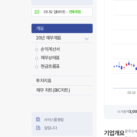
26.1Q 업데이트 -
전체계정
개요
20년 재무제표
손익계산서
재무상태표
현금흐름표
투자지표
재무 차트(BIC차트)
05.18
3,0
시가총액
서비스활용법
알립니다
광주신세
기업개요