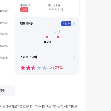
38k
08.13
08.21
08.14
08.24
08.18
0…
08.11
08.19
08.12
08.20
주가추세
기간 상승률
%
상승
55,000
50,000
밸류에이션
적정가
현재가
45,000
적정가
40,000
스마트 스코어
35,000
27%
/ 상위
약세
의 위상을 확보하고 있습니다. 지속적인 매장 리뉴얼과 MD 재편을