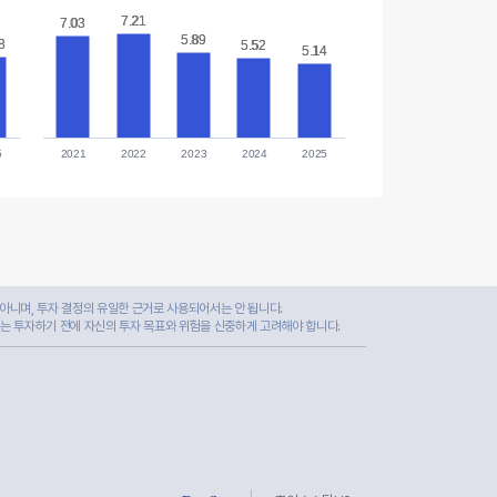
7.21
7.21
7.03
7.03
5.89
5.89
8
8
5.52
5.52
5.14
5.14
5
2021
2022
2023
2024
2025
아니며, 투자 결정의 유일한 근거로 사용되어서는 안 됩니다.
자는 투자하기 전에 자신의 투자 목표와 위험을 신중하게 고려해야 합니다.