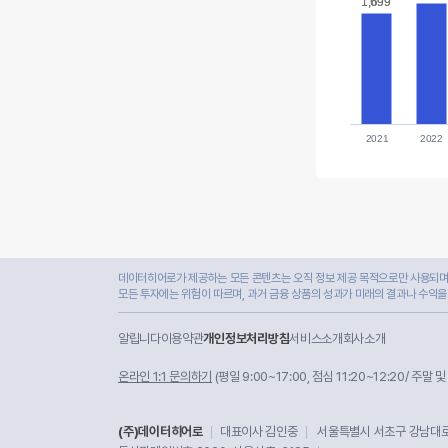
1,699
1,699
2021
2022
데이터히어로가 제공하는 모든 콘텐츠는 오직 정보 제공 목적으로만 사용되며,
모든 투자에는 위험이 따르며, 과거 금융 상품의 성과가 미래의 결과나 수익을
알립니다
이용약관
개인정보처리방침
서비스소개
회사소개
온라인 1:1 문의하기
(평일 9:00~17:00, 점심 11:20~12:20/ 주말 
(주)데이터히어로
대표이사 김인중
서울특별시 서초구 강남대로 