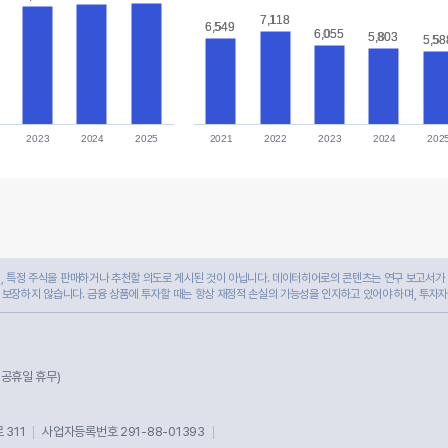
7,118
7,118
6,549
6,549
6,055
6,055
5,803
5,803
5,58
5,58
2023
2024
2025
2021
2022
2023
2024
202
 특정 주식을 판매하거나 추천할 의도로 게시된 것이 아닙니다. 데이터히어로의 콘텐츠는 연구 보고서가 
 보장하지 않습니다. 금융 상품에 투자할 때는 항상 재정적 손실의 가능성을 인지하고 있어야 하며, 투자
및 공휴일 휴무)
311
사업자등록번호 291-88-01393