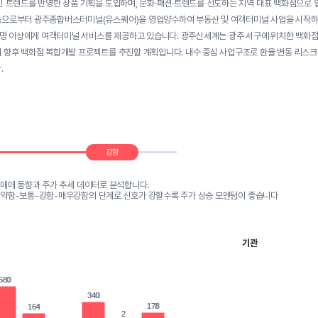
신 트렌드를 반영한 상품 기획을 도입하며, 문화·패션·트렌드를 선도하는 지역 대표 백화점으로 
으로부터 광주종합버스터미널(유스퀘어)을 영업양수하여 부동산 및 여객터미널 사업을 시작하였습
00명 이상에게 여객터미널 서비스를 제공하고 있습니다. 광주신세계는 광주 서구에 위치한 백화
 향후 백화점 복합개발 프로젝트를 추진할 계획입니다. 내수 중심 사업구조로 환율 변동 리스크는
.
강함
 매매 동향과 주가 추세 데이터로 분석합니다.
-약함-보통-강함-매우강함의 단계로 신호가 강할수록 주가 상승 모멘텀이 좋습니다
기관
580
580
340
340
178
178
164
164
2
2