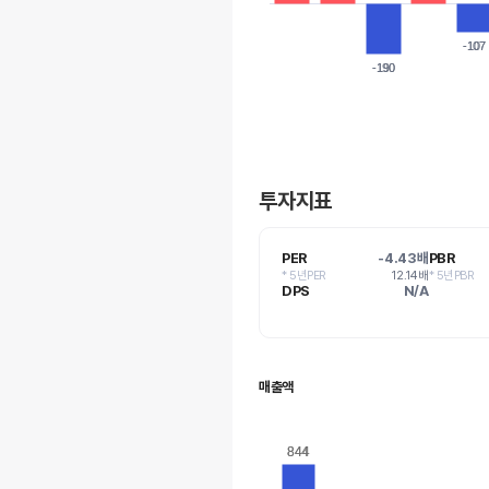
-107
-107
-190
-190
투자지표
PER
-4.43배
PBR
* 5년PER
12.14배
* 5년PBR
DPS
N/A
매출액
844
844