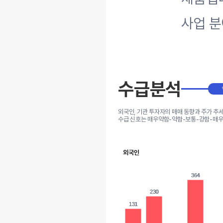
사업 분
수급분석
외국인, 기관 투자자의 매매 동향과 주가 추
수급 신호는 매우약함-약함-보통-강함-매우
외국인
364
364
230
230
131
131