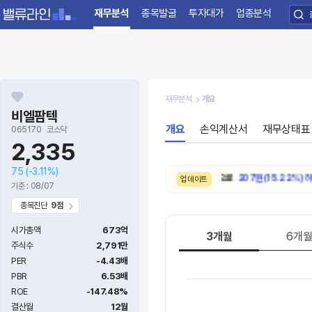
재무분석
종목발굴
투자대가
업종분석
재무분석
개요
비엘팜텍
개요
손익계산서
재무상태표
065170
코스닥
2,335
75
(-3.11%)
8/4. 적정주가가
1,360원 → 1,153원 으로
207원(15.22%) 하락
했
업데이트
기준 : 08/07
종목진단
9점
시가총액
673억
3개월
6개
주식수
2,791만
PER
-4.43배
PBR
6.53배
ROE
-147.48%
결산월
12월