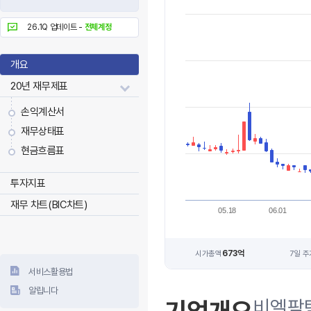
26.1Q 업데이트 -
전체계정
개요
20년 재무제표
손익계산서
재무상태표
현금흐름표
투자지표
재무 차트(BIC차트)
05.18
06.01
673억
시가총액
7일 주
서비스활용법
알립니다
비엘팜