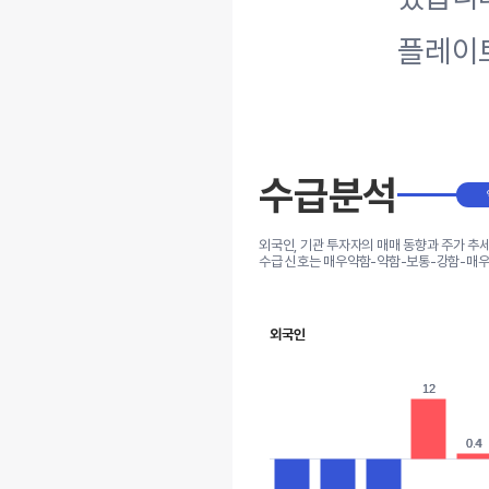
플레이트
수급분석
외국인, 기관 투자자의 매매 동향과 주가 추
수급 신호는 매우약함-약함-보통-강함-매우
외국인
12
12
0.4
0.4