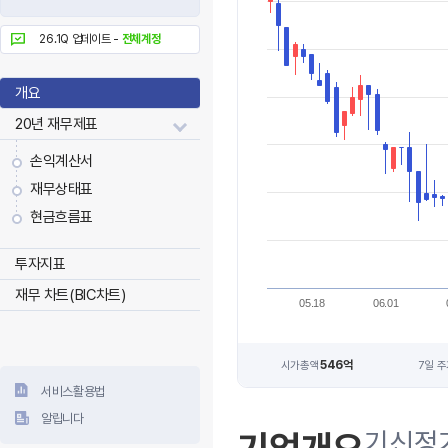
26.1Q 업데이트 -
전체계정
개요
20년 재무제표
손익계산서
재무상태표
현금흐름표
투자지표
재무 차트(BIC차트)
05.18
06.01
546억
시가총액
7일 
서비스활용법
알립니다
기신정기