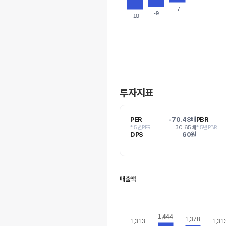
-7
-7
-9
-9
-10
-10
투자지표
PER
-70.48배
PBR
* 5년PER
30.65배
* 5년PBR
DPS
60원
매출액
1,444
1,444
1,378
1,378
1,313
1,313
1,31
1,31