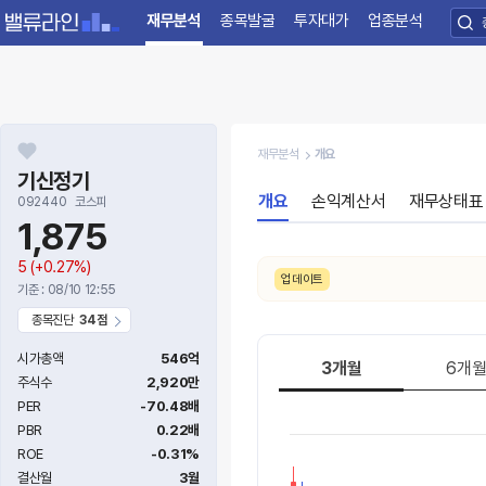
재무분석
종목발굴
투자대가
업종분석
재무분석
개요
기신정기
개요
손익계산서
재무상태표
092440
코스피
1,875
5
(+0.27%)
/3. 수급 신호가
매우약함 → 약함
으로 변동되었습니다.
업데이트
기준 : 08/10 12:55
종목진단
34점
시가총액
546억
3개월
6개
주식수
2,920만
PER
-70.48배
PBR
0.22배
ROE
-0.31%
결산월
3월