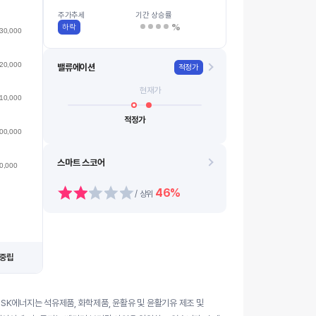
100k
08.13
08.21
08.14
08.24
08.18
0…
08.11
08.19
08.12
08.20
주가추세
기간 상승률
%
하락
30,000
20,000
밸류에이션
적정가
현재가
10,000
적정가
00,000
스마트 스코어
0,000
46%
/ 상위
중립
SK에너지는 석유제품, 화학제품, 윤활유 및 윤활기유 제조 및