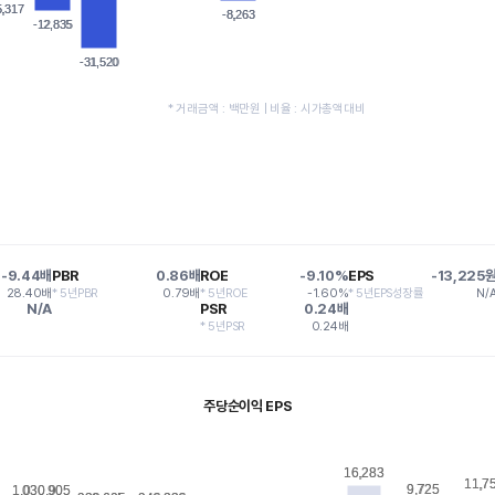
5,317
5,317
-8,263
-8,263
-12,835
-12,835
-31,520
-31,520
* 거래금액 : 백만원 | 비율 : 시가총액대비
-9.44배
PBR
0.86배
ROE
-9.10%
EPS
-13,225
28.40배
* 5년PBR
0.79배
* 5년ROE
-1.60%
* 5년EPS성장률
N/
N/A
PSR
0.24배
* 5년PSR
0.24배
주당순이익 EPS
16,283
16,283
11,7
11,7
9,725
9,725
1,030,905
1,030,905