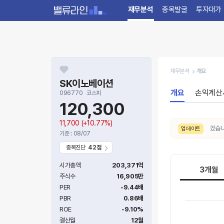
재무분석
종목발굴
투자대가
재무분석
개요
SK이노베이션
개요
손익계산
096770
코스피
120,300
11,700
(+10.77%)
8/8. 주가추세(3개월)가
약세 → 중립
으로 전환되었습니다.(
업데이트
기준 : 08/07
종목진단
42점
시가총액
203,371억
3개월
주식수
16,905만
PER
-9.44배
PBR
0.86배
ROE
-9.10%
결산월
12월