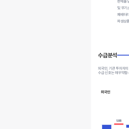
판매를 
및 무기
폐배터리
파생상품
수급분석
외국인, 기관 투자자의
수급 신호는 매우약함
외국인
588
588