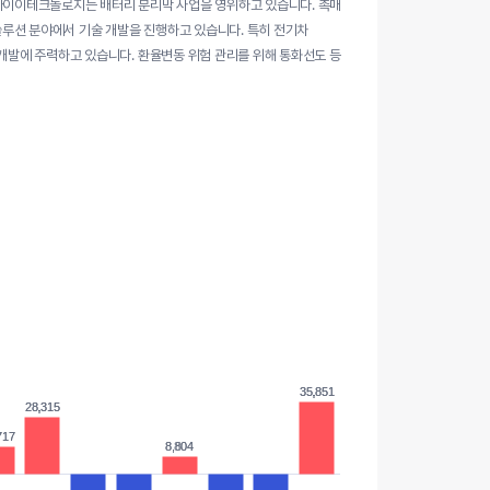
K아이이테크놀로지는 배터리 분리막 사업을 영위하고 있습니다. 촉매
 솔루션 분야에서 기술 개발을 진행하고 있습니다. 특히 전기차
구개발에 주력하고 있습니다. 환율변동 위험 관리를 위해 통화선도 등
35,851
35,851
28,315
28,315
717
717
8,804
8,804