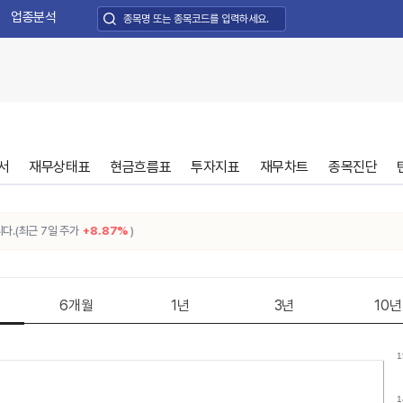
업종분석
서
재무상태표
현금흐름표
투자지표
재무차트
종목진단
최근 7일 주가
+8.87%
)
6개월
1년
3년
10년
1
1