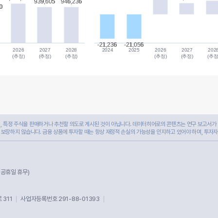
939,605
939,605
946,236
946,236
0
0
-21,236
-21,236
-21,056
-21,056
2026
2027
2028
2024
2025
2026
2027
202
(추정)
(추정)
(추정)
(추정)
(추정)
(추정
 특정 주식을 판매하거나 추천할 의도로 게시된 것이 아닙니다. 데이터히어로의 콘텐츠는 연구 보고서가 
 보장하지 않습니다. 금융 상품에 투자할 때는 항상 재정적 손실의 가능성을 인지하고 있어야 하며, 투자
및 공휴일 휴무)
311
사업자등록번호 291-88-01393