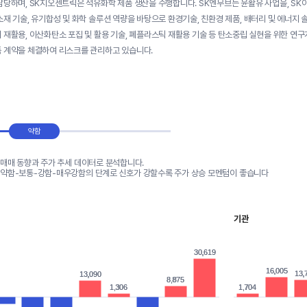
담당하며, SK지오센트릭은 석유화학 제품 생산을 수행합니다. SK엔무브는 윤활유 사업을, S
소재 기술, 유기합성 및 화학 솔루션 역량을 바탕으로 환경기술, 친환경 제품, 배터리 및 에너지
 재활용, 이산화탄소 포집 및 활용 기술, 폐플라스틱 재활용 기술 등 탄소중립 실현을 위한 연
 계약을 체결하여 리스크를 관리하고 있습니다.
약함
 매매 동향과 주가 추세 데이터로 분석합니다.
-약함-보통-강함-매우강함의 단계로 신호가 강할수록 주가 상승 모멘텀이 좋습니다
기관
30,619
30,619
16,005
16,005
13,
13,
13,090
13,090
8,875
8,875
1,306
1,306
1,704
1,704