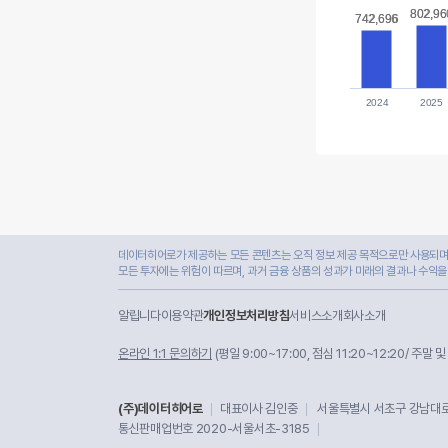
802,96
802,96
742,696
742,696
2024
2025
데이터히어로가 제공하는 모든 콘텐츠는 오직 정보 제공 목적으로만 사용되며,
모든 투자에는 위험이 따르며, 과거 금융 상품의 성과가 미래의 결과나 수익을
알립니다
이용약관
개인정보처리방침
서비스소개
회사소개
온라인 1:1 문의하기
(평일 9:00~17:00, 점심 11:20~12:20/ 주말 
(주)데이터히어로
대표이사 김인중
서울특별시 서초구 강남대로 
통신판매업번호 2020-서울서초-3185