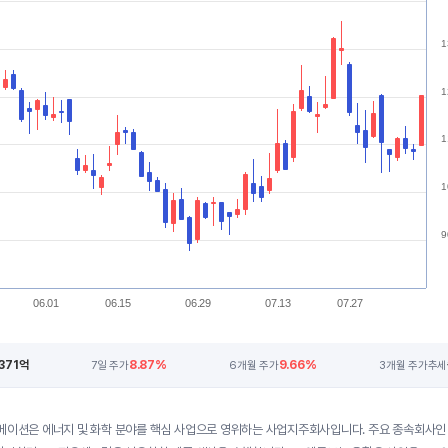
1
1
1
1
9
06.01
06.15
06.29
07.13
07.27
,371억
8.87%
9.66%
7일 주가
6개월 주가
3개월 주가추세
베이션은 에너지 및 화학 분야를 핵심 사업으로 영위하는 사업지주회사입니다. 주요 종속회사인 