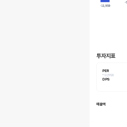
-
-
-11,959
-11,959
투자지표
PER
* 5년PER
DPS
매출액