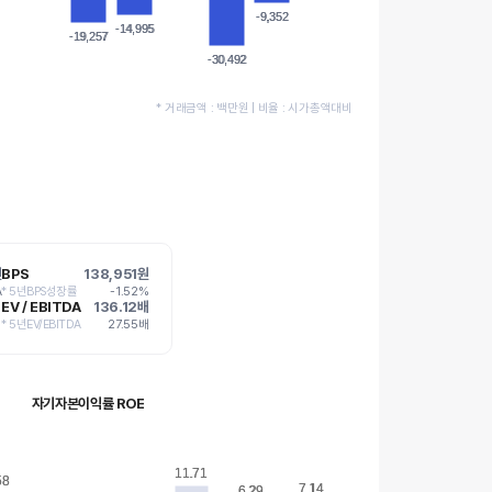
-9,352
-9,352
-14,995
-14,995
-19,257
-19,257
-30,492
-30,492
* 거래금액 : 백만원 | 비율 : 시가총액대비
원
BPS
138,951원
A
* 5년BPS성장률
-1.52%
EV / EBITDA
136.12배
* 5년EV/EBITDA
27.55배
자기자본이익률 ROE
11.71
11.71
58
58
7.14
7.14
6.29
6.29