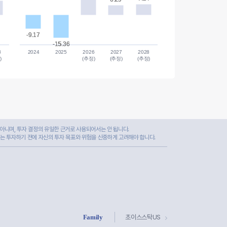
-9.17
-9.17
-15.36
-15.36
8
2024
2025
2026
2027
2028
)
(추정)
(추정)
(추정)
아니며, 투자 결정의 유일한 근거로 사용되어서는 안 됩니다.
자는 투자하기 전에 자신의 투자 목표와 위험을 신중하게 고려해야 합니다.
Family
초이스스탁US