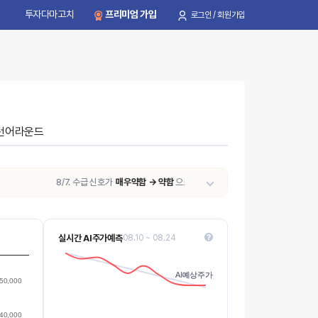
투자다마고치
프리미엄 가입
로그인 / 회원가입
턴어라운드
8/7. 수급 신호가
매우약함 → 약함
으로 변동되었습니다.
실시간 AI주가예측
08.10 ~ 08.24
120k
AI예상주가
AI예상주가
Values
50,000
110k
40,000