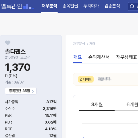
재무분석
종목발굴
투자대가
업종분석
재무분석
개요
솔디펜스
개요
손익계산서
재무상태표
215090
코스닥
1,370
0
(0%)
8/6. 수급 신호가
보통 → 강함
으로 변동되었습니다.
업데이트
기준 : 08/07
종목진단
35점
시가총액
317억
3개월
6개
주식수
2,316만
PER
15.11배
PBR
0.62배
ROE
4.13%
결산월
12월