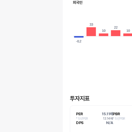
외국인
33
33
22
22
10
10
10
10
-0.2
-0.2
투자지표
PER
15.11배
PBR
* 5년PER
13.14배
* 5년PBR
DPS
N/A