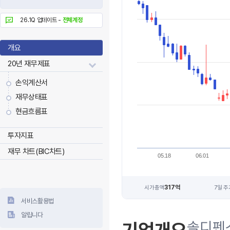
26.1Q 업데이트 -
전체계정
개요
20년 재무제표
손익계산서
재무상태표
현금흐름표
투자지표
재무 차트(BIC차트)
05.18
06.01
317억
시가총액
7일 주
서비스활용법
알립니다
솔디펜스