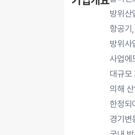
기업개요
방위산업
항공기,
방위사
사업에
대규모 
의해 
한정되어
경기변동
국내 방