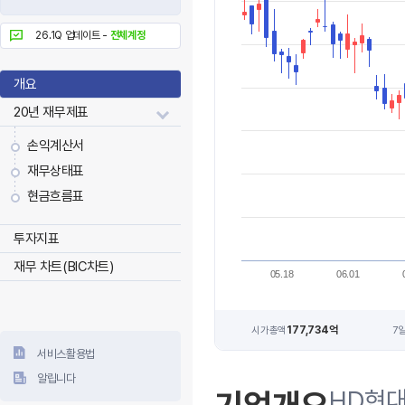
26.1Q 업데이트 -
전체계정
개요
20년 재무제표
손익계산서
재무상태표
현금흐름표
투자지표
재무 차트(BIC차트)
05.18
06.01
177,734억
시가총액
7
서비스활용법
알립니다
HD현대