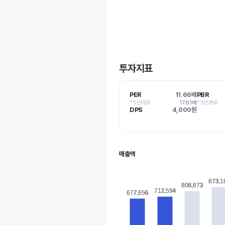
투자지표
PER
11.66배
PBR
* 5년PER
17.61배
* 5년PBR
DPS
4,000원
매출액
873,1
873,1
806,873
806,873
712,594
712,594
677,656
677,656