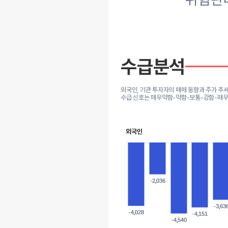
수급분석
외국인, 기관 투자자의 매매 동향과 주가 추
수급 신호는 매우약함-약함-보통-강함-매우
외국인
-2,036
-2,036
-3,63
-3,63
-4,028
-4,028
-4,151
-4,151
-4,540
-4,540