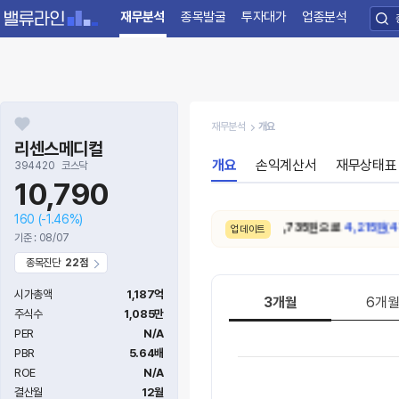
재무분석
종목발굴
투자대가
업종분석
재무분석
개요
리센스메디컬
개요
손익계산서
재무상태표
394420
코스닥
10,790
160
(-1.46%)
8/4. 적정주가가
8,950원 → 4,735원 으로
4,215원(47.
업데이트
기준 : 08/07
종목진단
22점
시가총액
1,187억
3개월
6개
주식수
1,085만
PER
N/A
PBR
5.64배
ROE
N/A
결산월
12월