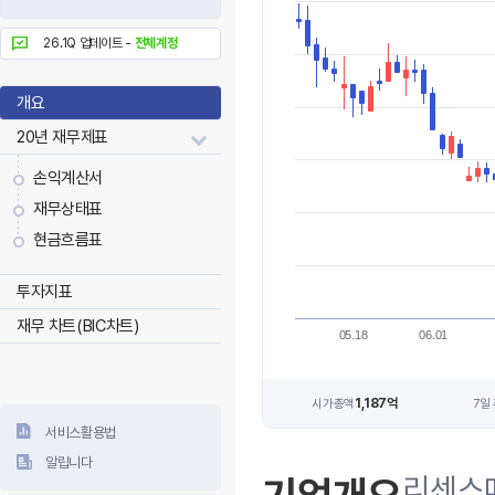
26.1Q 업데이트 -
전체계정
개요
20년 재무제표
손익계산서
재무상태표
현금흐름표
투자지표
재무 차트(BIC차트)
05.18
06.01
1,187억
시가총액
7일
서비스활용법
알립니다
리센스