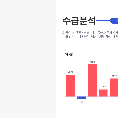
수급분석
외국인, 기관 투자자의 매매 동향과 주가 추
수급 신호는 매우약함-약함-보통-강함-매우
외국인
669
669
453
453
367
367
147
147
-41
-41