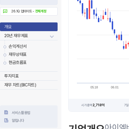
26.1Q 업데이트 -
전체계정
개요
20년 재무제표
손익계산서
재무상태표
현금흐름표
투자지표
재무 차트(BIC차트)
05.18
06.01
2,718억
시가총액
7일
서비스활용법
알립니다
아이엠바