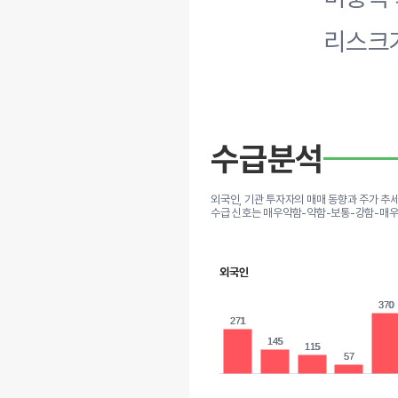
리스크가
수급분석
외국인, 기관 투자자의 매매 동향과 주가 추
수급 신호는 매우약함-약함-보통-강함-매우
외국인
370
370
271
271
145
145
115
115
57
57