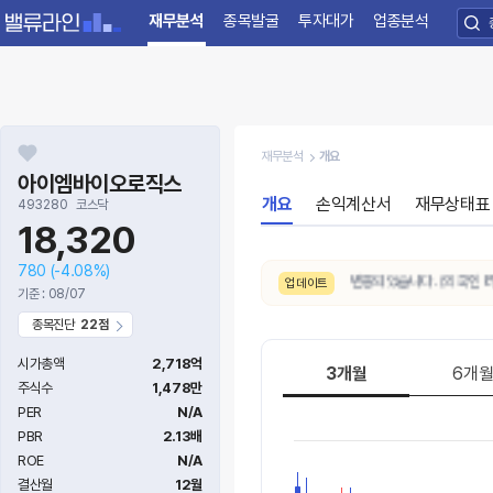
재무분석
종목발굴
투자대가
업종분석
재무분석
개요
아이엠바이오로직스
개요
손익계산서
재무상태표
493280
코스닥
18,320
780
(-4.08%)
8/6. 수급 신호가
약함 → 보통
으로 변동되었습니다. (외국인 8일 연
업데이트
기준 : 08/07
종목진단
22점
시가총액
2,718억
3개월
6개
주식수
1,478만
PER
N/A
PBR
2.13배
ROE
N/A
결산월
12월