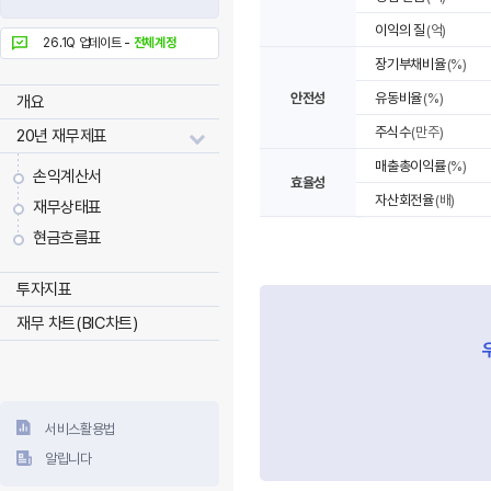
이익의 질
(억)
26.1Q 업데이트 -
전체계정
장기부채비율
(%)
안전성
유동비율
(%)
개요
주식수
(만주)
20년 재무제표
매출총이익률
(%)
손익계산서
효율성
자산회전율
(배)
재무상태표
현금흐름표
투자지표
재무 차트(BIC차트)
서비스활용법
알립니다