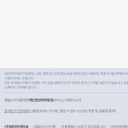
데이터히어로가 제공하는 모든 콘텐츠는 오직 정보 제공 목적으로만 사용되며, 특정 주식을 판매하거나
사용되어서는 안 됩니다.
모든 투자에는 위험이 따르며, 과거 금융 상품의 성과가 미래의 결과나 수익을 보장하지 않습니다. 금
신중하게 고려해야 합니다.
알립니다
이용약관
개인정보처리방침
서비스소개
회사소개
온라인 1:1 문의하기
(평일 9:00~17:00, 점심 11:20~12:20/ 주말 및 공휴일 휴무)
(주)데이터히어로
대표이사 김인중
서울특별시 서초구 강남대로 311
사업자등록번호