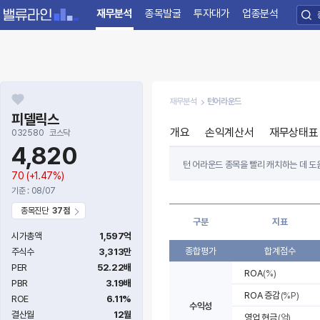
재무분석
종목발굴
투자대가
업종분석
재무분석
턴어라운드
피델릭스
개요
손익계산서
재무상태표
032580
코스닥
4,820
턴 어라운드 종목을 빨리 캐치하는 데 도움
70
(+1.47%)
절대적인 투자지표가 나빠도 전년 대비 
기준 : 08/07
턴 어라운드 종목을 찾으려면 최근 3~4
종목진단
37점
구분
지표
항목별 지표는 기업의 수익성, 자본조달 및
시가총액
1,597억
종합평가
합계점수
주식수
3,313만
PER
52.22배
ROA
(%)
PBR
3.19배
ROA 증감
(%P)
ROE
6.11%
수익성
결산월
12월
영업 현금
(억)