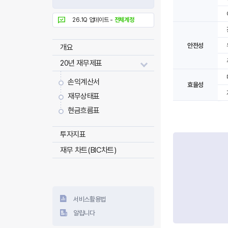
26.1Q 업데이트 -
전체계정
안전성
개요
20년 재무제표
손익계산서
효율성
재무상태표
현금흐름표
투자지표
재무 차트(BIC차트)
서비스활용법
알립니다