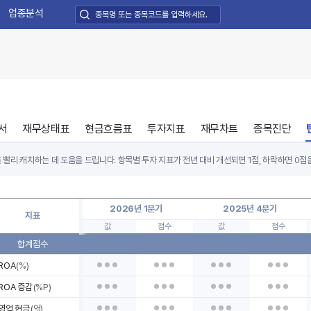
업종분석
서
재무상태표
현금흐름표
투자지표
재무차트
종목진단
 빨리 캐치하는 데 도움을 드립니다. 항목별 투자 지표가 전년 대비 개선되면 1점, 하락하면 0점
 나빠도 전년 대비 개선되면 점수를 획득합니다.
 찾으려면 최근 3~4분기 연속으로 점수가 빠르게 개선되는 기업을 고르세요. 일반적인 우량기업
2026년 1분기
2025년 4분기
지표
의 수익성, 자본조달 및 레버리지 사용의 안전성, 영업효율성 등 3가지 부문, 총 9가지 지표를 
값
점수
값
점수
합계점수
ROA
(%)
ROA 증감
(%P)
영업 현금
(억)