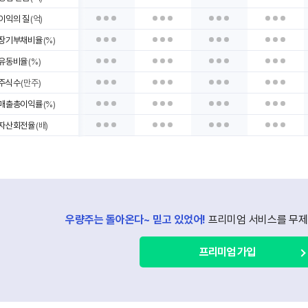
이익의 질
(억)
장기부채비율
(%)
유동비율
(%)
주식수
(만주)
매출총이익률
(%)
자산회전율
(배)
우량주는 돌아온다~ 믿고 있었어!
프리미엄 서비스를 무제
프리미엄 가입