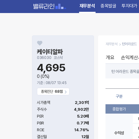
재무분석
종목발굴
투자대가
재무분석
턴어라운드
케이티알파
개요
손익계산
036030
코스닥
4,695
턴 어라운드 종목을
0
(0%)
절대적인 투자지표가
기준 : 08/07 13:45
턴 어라운드 종목을
종목진단
68점
구분
항목별 지표는 기업
시가총액
2,301억
종합평가
주식수
4,902만
PER
5.20배
PBR
0.77배
ROE
14.76%
수익성
결산월
12월