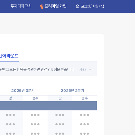
투자다마고치
프리미엄 가입
로그인 / 회원가입
턴어라운드
을 받고 모든 항목을 통과하면 만점인 9점을 얻습니다.
자세히
은 8점 이상 꾸준히 유지되는 기업을 찾습니다.
2025년 3분기
2025년 2분기
2025년 1분기
활용해 평가합니다.
값
점수
값
점수
값
점