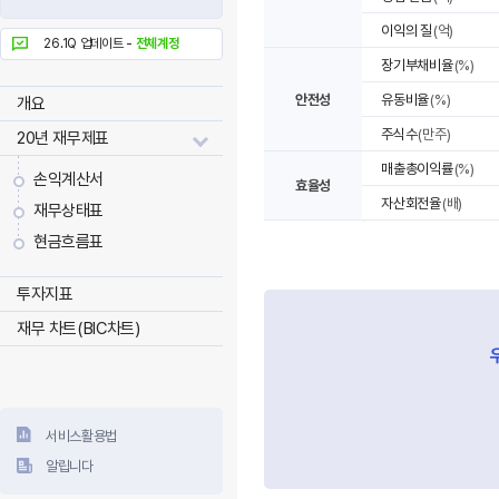
이익의 질
(억)
26.1Q 업데이트 -
전체계정
장기부채비율
(%)
안전성
유동비율
(%)
개요
주식수
(만주)
20년 재무제표
매출총이익률
(%)
손익계산서
효율성
자산회전율
(배)
재무상태표
현금흐름표
투자지표
재무 차트(BIC차트)
서비스활용법
알립니다