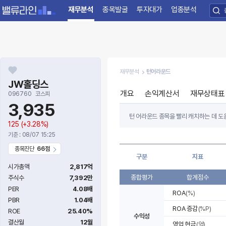
재무분석
종목발굴
투자대가
업종분석
재무분석
턴어라운드
JW홀딩스
개요
손익계산서
재무상태표
096760
코스피
3,935
턴 어라운드 종목을 빨리 캐치하는 데 도움
125
(+3.28%)
절대적인 투자지표가 나빠도 전년 대비 
기준 : 08/07 15:25
턴 어라운드 종목을 찾으려면 최근 3~4
종목진단
66점
구분
지표
항목별 지표는 기업의 수익성, 자본조달 및
시가총액
2,817억
종합평가
합계점수
주식수
7,392만
PER
4.08배
ROA
(%)
PBR
1.04배
ROA 증감
(%P)
ROE
25.40%
수익성
결산월
12월
영업 현금
(억)