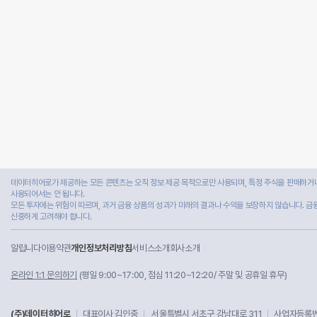
데이터히어로가 제공하는 모든 콘텐츠는 오직 정보 제공 목적으로만 사용되며, 특정 주식을 판매하거나
사용되어서는 안 됩니다.
모든 투자에는 위험이 따르며, 과거 금융 상품의 성과가 미래의 결과나 수익을 보장하지 않습니다. 금
신중하게 고려해야 합니다.
알립니다
이용약관
개인정보처리방침
서비스소개
회사소개
온라인 1:1 문의하기
(평일 9:00~17:00, 점심 11:20~12:20/ 주말 및 공휴일 휴무)
(주)데이터히어로
대표이사 김인중
서울특별시 서초구 강남대로 311
사업자등록번호