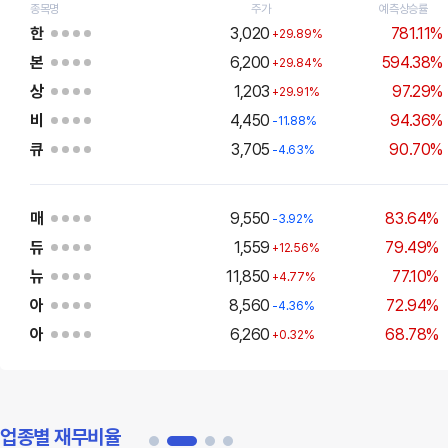
종목명
주가
예측상승률
한
3,020
781.11%
+29.89%
본
6,200
594.38%
+29.84%
상
1,203
97.29%
+29.91%
비
4,450
94.36%
-11.88%
큐
3,705
90.70%
-4.63%
종목명
주가
예측상승률
매
9,550
83.64%
-3.92%
듀
1,559
79.49%
+12.56%
뉴
11,850
77.10%
+4.77%
아
8,560
72.94%
-4.36%
아
6,260
68.78%
+0.32%
업종별 재무비율