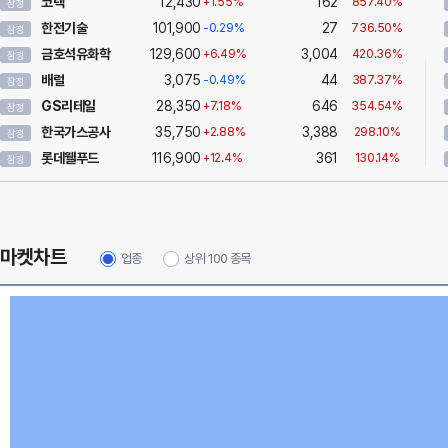
코텍
12,430
162
+1.55%
857.40%
잠정
한전기술
101,900
27
-0.29%
736.50%
잠정
금호석유화학
129,600
3,004
+6.49%
420.36%
잠정
배럴
3,075
44
-0.49%
387.37%
잠정
GS리테일
28,350
646
+7.18%
354.54%
잠정
한국가스공사
35,750
3,388
+2.88%
298.10%
잠정
롯데웰푸드
116,900
361
+12.4%
130.14%
잠정
마켓차트
업종
상위 100 종목
Chart
Chart with 26 data points.
View as data table, Chart
The chart has 1 X axis displaying values. Range: 0 to 100.
The chart has 1 Y axis displaying values. Range: 0 to 100.