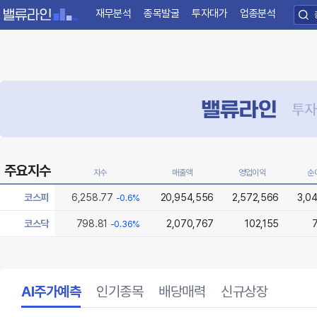
재무분석
종목발굴
투자대가
업종분석
주요지수
지수
매출액
영업이익
순
코스피
6,258.77
20,954,556
2,572,566
3,0
-0.6%
코스닥
798.81
2,070,767
102,155
-0.36%
AI주가예측
인기종목
배당매력
신규상장