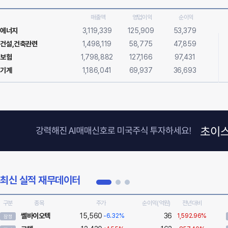
매출액
영업이익
순이익
에너지
3,119,339
125,909
53,379
건설,건축관련
1,498,119
58,775
47,859
보험
1,798,882
127,166
97,431
기계
1,186,041
69,937
36,693
최신 실적 재무데이터
구분
종목
주가
순이익(억원)
전년대비
쎌바이오텍
15,560
36
-6.32%
1,592.96%
잠정