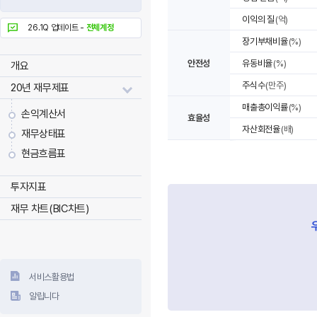
이익의 질
(억)
26.1Q 업데이트 -
전체계정
장기부채비율
(%)
안전성
유동비율
(%)
개요
주식수
(만주)
20년 재무제표
매출총이익률
(%)
손익계산서
효율성
자산회전율
(배)
재무상태표
현금흐름표
투자지표
재무 차트(BIC차트)
서비스활용법
알립니다