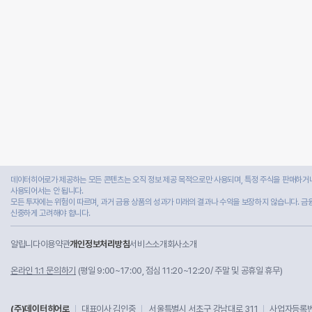
데이터히어로가 제공하는 모든 콘텐츠는 오직 정보 제공 목적으로만 사용되며, 특정 주식을 판매하거나
사용되어서는 안 됩니다.
모든 투자에는 위험이 따르며, 과거 금융 상품의 성과가 미래의 결과나 수익을 보장하지 않습니다. 금
신중하게 고려해야 합니다.
알립니다
이용약관
개인정보처리방침
서비스소개
회사소개
온라인 1:1 문의하기
(평일 9:00~17:00, 점심 11:20~12:20/ 주말 및 공휴일 휴무)
(주)데이터히어로
대표이사 김인중
서울특별시 서초구 강남대로 311
사업자등록번호