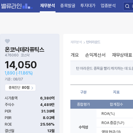
재무분석
종목발굴
투자대가
업종분석
재무분석
턴어라운드
온코닉테라퓨틱스
개요
손익계산서
재무상태표
476060
코스닥
14,050
턴 어라운드 종목을 빨리 캐치하는 데 도움
1,890
(-11.86%)
절대적인 투자지표가 나빠도 전년 대비 
기준 : 08/07
턴 어라운드 종목을 찾으려면 최근 3~4
종목진단
80점
구분
지표
항목별 지표는 기업의 수익성, 자본조달 및
시가총액
6,380억
종합평가
합계점수
주식수
4,489만
PER
31.38배
ROA
(%)
PBR
8.02배
ROA 증감
(%P)
ROE
25.56%
수익성
결산월
12월
영업 현금
(억)