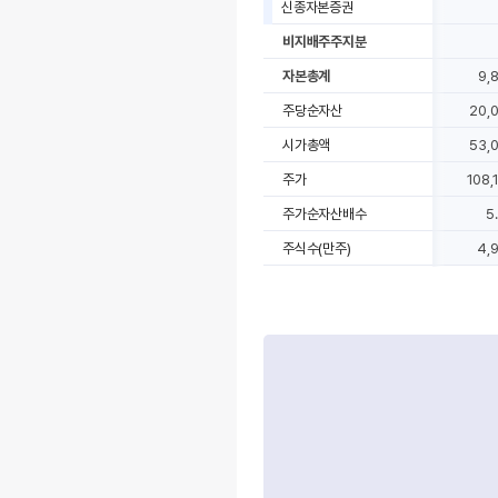
신종자본증권
비지배주주지분
자본총계
9,
주당순자산
20,
시가총액
53,
주가
108,
주가순자산배수
5
주식수(만주)
4,