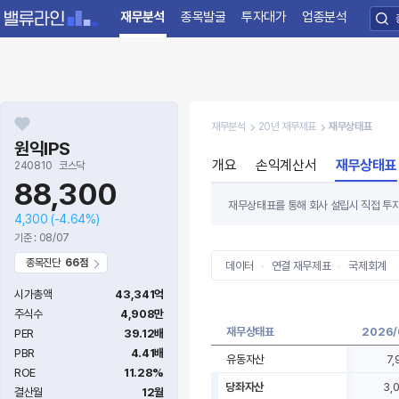
재무분석
종목발굴
투자대가
업종분석
재무분석
20년 재무제표
재무상태표
원익IPS
개요
손익계산서
재무상태표
240810
코스닥
88,300
재무상태표를 통해 회사 설립시 직접 투자한
4,300
(-4.64%)
있는 수준의 부채를 갖고 있는지도 투자자
기준 : 08/07
가능성이 높습니다.
종목진단
66점
데이터
연결 재무제표
국제회계
시가총액
43,341억
주식수
4,908만
재무상태표
2026/
PER
39.12배
PBR
4.41배
유동자산
7,
ROE
11.28%
당좌자산
3,
결산월
12월