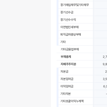
장기매입채무및기타채무
장기선수금
장기선수수익
이연법인세부채
퇴직급여충당부채
기타
기타금융업부채
부채총계
2,
지배주주지분
9,
자본금
2
자본잉여금
3,
이익잉여금
6,
기타자본
기타포괄이익누계액