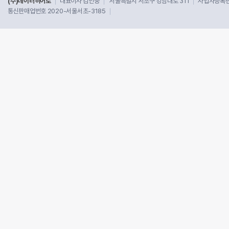
(주)데이터히어로
대표이사 김인중
서울특별시 서초구 강남대로 311
사업자등록번호
통신판매업번호 2020-서울서초-3185