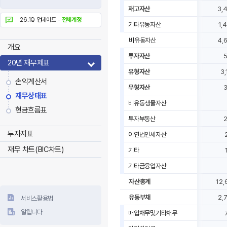
재고자산
3,
26.1Q 업데이트 -
전체계정
기타유동자산
1,
비유동자산
4,
개요
투자자산
20년 재무제표
유형자산
3,
손익계산서
무형자산
재무상태표
비유동생물자산
현금흐름표
투자부동산
투자지표
이연법인세자산
재무 차트(BIC차트)
기타
기타금융업자산
자산총계
12,
유동부채
2,
서비스활용법
알립니다
매입채무및기타채무