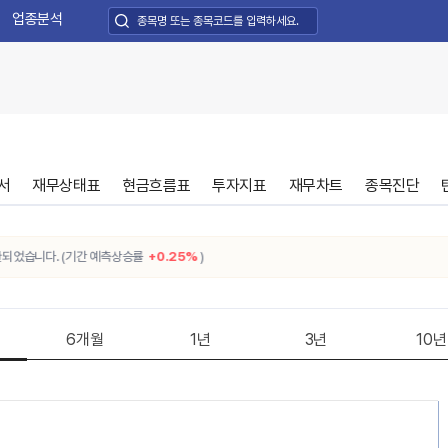
업종분석
서
재무상태표
현금흐름표
투자지표
재무차트
종목진단
습니다. (기간 예측상승률
+0.25%
)
6개월
1년
3년
10년