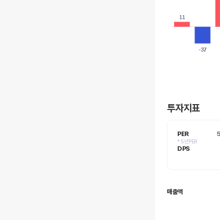
11
11
-37
-37
투자지표
PER
* 5년PER
DPS
매출액