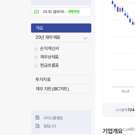
26.1Q 업데이트 -
전체계정
개요
20년 재무제표
손익계산서
재무상태표
현금흐름표
투자지표
재무 차트(BIC차트)
05.18
72
시가총액
서비스활용법
알립니다
CJ씨푸
기업개요