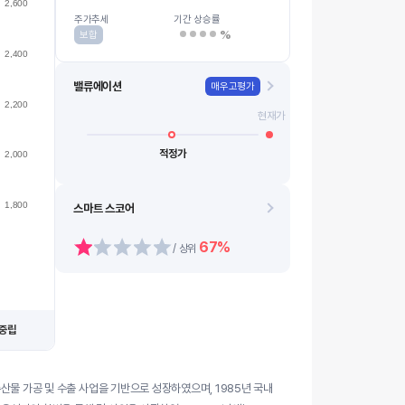
2,600
2000
08.13
08.21
08.14
08.24
08.18
0…
08.11
08.19
08.12
08.20
주가추세
기간 상승률
%
보합
2,400
밸류에이션
매우고평가
2,200
현재가
적정가
2,000
1,800
스마트 스코어
67%
/ 상위
중립
수산물 가공 및 수출 사업을 기반으로 성장하였으며, 1985년 국내