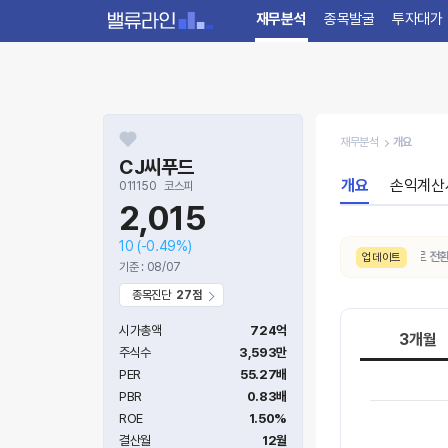
재무분석
종목발굴
투자대가
재무분석
개요
CJ씨푸드
개요
손익계산
011150
코스피
2,015
10
(-0.49%)
8/5. 10일간 AI 주가예측 추세가
상승
으로 전환되었
업데이트
기준 : 08/07
종목진단
27점
시가총액
724억
3개월
주식수
3,593만
PER
55.27배
PBR
0.83배
ROE
1.50%
결산월
12월