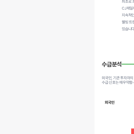
최초로 
CJ제일
지속적인
웰빙 트
있습니다
수급분석
외국인, 기관 투자자의
수급 신호는 매우약함
외국인