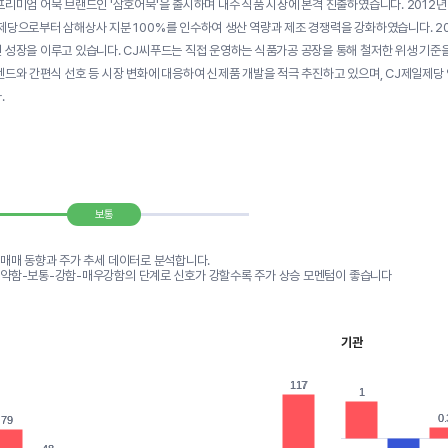
프리미엄 어묵 브랜드인 '삼호어묵'을 출시하며 내수 식품 시장에 본격 진출하였습니다. 2012년
제당으로부터 삼해상사 지분 100%를 인수하여 생산 역량과 제조 경쟁력을 강화하였습니다. 20
 성장을 이루고 있습니다. CJ씨푸드는 직접 운영하는 식품가공 공장을 통해 철저한 위생 기준을
렌드와 간편식 선호 등 시장 변화에 대응하여 신제품 개발을 적극 추진하고 있으며, CJ제일제
.
보통
 매매 동향과 주가 추세 데이터로 분석합니다.
-약함-보통-강함-매우강함의 단계로 신호가 강할수록 주가 상승 모멘텀이 좋습니다
기관
117
117
1
1
0.
0.
79
79