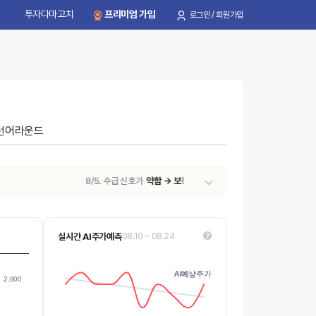
투자다마고치
프리미엄 가입
로그인 / 회원가입
턴어라운드
8/5. 수급 신호가
약함 → 보통
으로 변동되었습니다. (외국인 5일 연속 매
실시간 AI주가예측
08.10 ~ 08.24
2030
2020
AI예상주가
AI예상주가
Values
2,800
2010