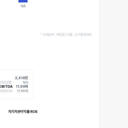
-0.5
-0.5
* 거래금액 : 백만원 | 비율 : 시가총액대비
2,418원
BPS성장률
N/A
 EBITDA
11.96배
V/EBITDA
11.86배
자기자본이익률 ROE