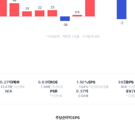
48
48
23
23
22
22
19
19
0.5
0.5
-2
-2
-16
-16
* 거래금액 : 백만원 | 비율 : 시가총액대비
55.27배
PBR
0.83배
ROE
1.50%
EPS
36원
BPS
33.47배
* 5년PBR
1.34배
* 5년ROE
1.54%
* 5년EPS성장률
N/A
* 5년
N/A
PSR
0.37배
EV /
* 5년PSR
0.54배
* 5년E
주당순이익 EPS