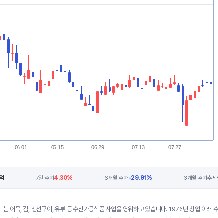
06.01
06.15
06.29
07.13
07.27
4억
4.30%
-29.91%
7일 주가
6개월 주가
3개월 주가추세
드는 어묵, 김, 생선구이, 유부 등 수산가공식품 사업을 영위하고 있습니다. 1976년 창업 이래 