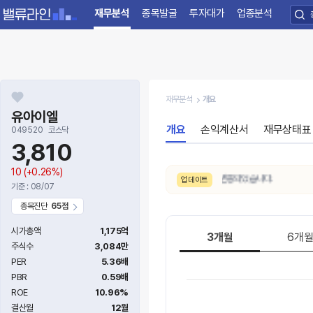
재무분석
종목발굴
투자대가
업종분석
재무분석
개요
유아이엘
개요
손익계산서
재무상태표
049520
코스닥
3,810
10
(+0.26%)
8/7. 수급 신호가
매우강함 → 강함
으로 변동되었습니다.
업데이트
기준 : 08/07
종목진단
65점
시가총액
1,175억
3개월
6개
주식수
3,084만
PER
5.36배
PBR
0.59배
ROE
10.96%
결산월
12월