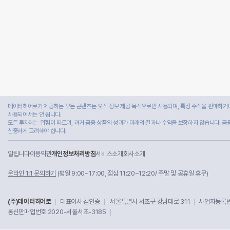
데이터히어로가 제공하는 모든 콘텐츠는 오직 정보 제공 목적으로만 사용되며, 특정 주식을 판매하거나
사용되어서는 안 됩니다.
모든 투자에는 위험이 따르며, 과거 금융 상품의 성과가 미래의 결과나 수익을 보장하지 않습니다. 금
신중하게 고려해야 합니다.
알립니다
이용약관
개인정보처리방침
서비스소개
회사소개
온라인 1:1 문의하기
(평일 9:00~17:00, 점심 11:20~12:20/ 주말 및 공휴일 휴무)
(주)데이터히어로
대표이사 김인중
서울특별시 서초구 강남대로 311
사업자등록번호
통신판매업번호 2020-서울서초-3185