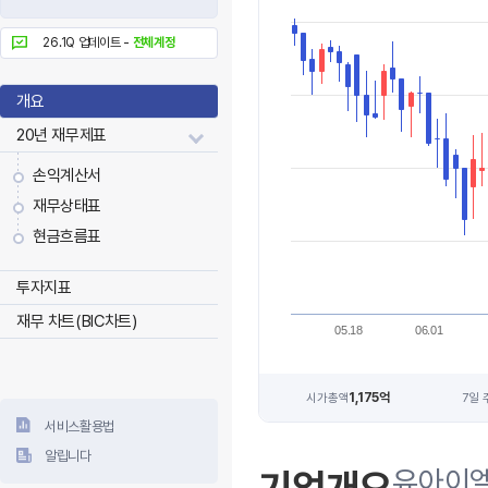
26.1Q 업데이트 -
전체계정
개요
20년 재무제표
손익계산서
재무상태표
현금흐름표
투자지표
재무 차트(BIC차트)
05.18
06.01
1,175억
시가총액
7일 
서비스활용법
알립니다
유아이엘