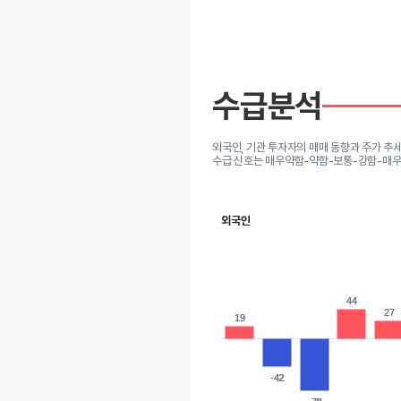
수급분석
외국인, 기관 투자자의 매매 동향과 주가 추
수급 신호는 매우약함-약함-보통-강함-매우
외국인
44
44
27
27
19
19
-42
-42