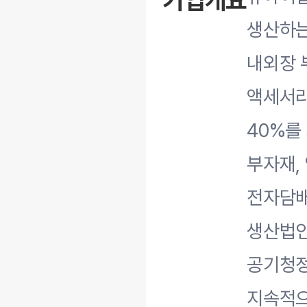
기업개요
생산하는
내외장 
액세서리
40%를
부자재,
전자담배
생산법인
공기청정
지속적으