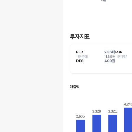
-78
-78
투자지표
PER
5.36배
PBR
* 5년PER
11.69배
* 5년PBR
DPS
400원
매출액
4,24
4,24
3,329
3,329
3,321
3,321
2,665
2,665