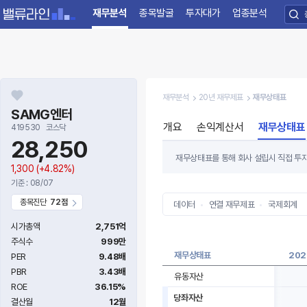
재무분석
종목발굴
투자대가
업종분석
재무분석
20년 재무제표
재무상태표
SAMG엔터
개요
손익계산서
재무상태표
419530
코스닥
28,250
재무상태표를 통해 회사 설립시 직접 투자
1,300
(+4.82%)
또한 기업이 잘 갚아나갈 수 있는 수준의
기준 : 08/07
자본과 자산이 크게 증가하고 있는 기업이
종목진단
72점
데이터
연결 재무제표
국제회계
시가총액
2,751억
주식수
999만
재무상태표
202
PER
9.48배
PBR
3.43배
유동자산
ROE
36.15%
당좌자산
결산월
12월