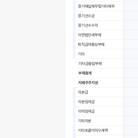
장기매입채무및기타채무
장기선수금
장기선수수익
이연법인세부채
퇴직급여충당부채
기타
기타금융업부채
부채총계
지배주주지분
자본금
자본잉여금
이익잉여금
기타자본
기타포괄이익누계액