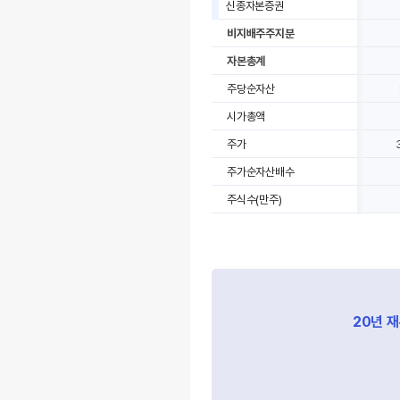
신종자본증권
비지배주주지분
자본총계
주당순자산
시가총액
주가
주가순자산배수
주식수(만주)
20년 