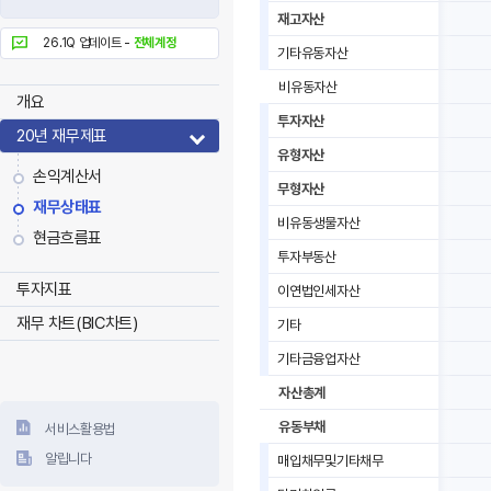
재고자산
26.1Q 업데이트 -
전체계정
기타유동자산
비유동자산
개요
투자자산
20년 재무제표
유형자산
손익계산서
무형자산
재무상태표
비유동생물자산
현금흐름표
투자부동산
투자지표
이연법인세자산
재무 차트(BIC차트)
기타
기타금융업자산
자산총계
유동부채
서비스활용법
알립니다
매입채무및기타채무