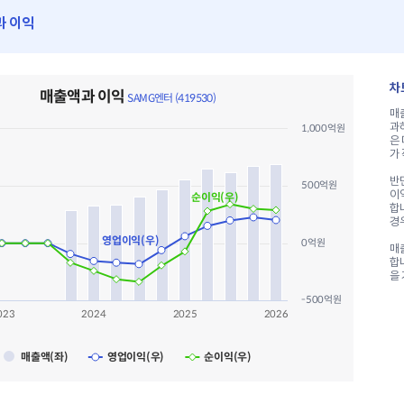
과 이익
MG엔터 (419530)
차
매출액과 이익
rt with 3 data series.
SAMG엔터 (419530)
매
a table, 매출액과 이익 SAMG엔터 (419530)
과
1,000억원
X axis displaying categories.
은
 Y axes displaying values values and values.
가
반면
500억원
이
순이익(우)
합
경
영업이익(우)
0억원
매
합
을
-500억원
023
2024
2025
2026
매출액(좌)
영업이익(우)
순이익(우)
ve chart.