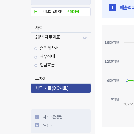
매출액
1
26.1Q 업데이트 -
전체계정
매출액과 이익 SA
개요
Combination cha
20년 재무제표
View as dat
1,800억원
The chart has 1 
손익계산서
The chart has 3
재무상태표
1,200억원
현금흐름표
투자지표
600억원
재무 차트(BIC차트)
0억원
2022
2
서비스활용법
알립니다
End of interacti