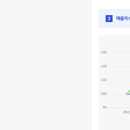
매출지
2
매출지수와 순이익지
Line chart with 
View as da
130
The chart has 1 
The chart has 1 
120
110
100
90
202