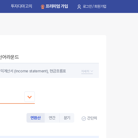
투자다마고치
프리미엄 가입
로그인 / 회원가입
턴어라운드
계산서 (Income statement), 현금흐름표
자세히
 투자 원금을 보존할 만큼 안전한 기업인지를 확인하고
연환산
연간
분기
간단히