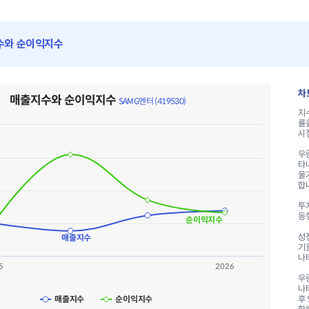
수와 순이익지수
수 SAMG엔터 (419530)
차
매출지수와 순이익지수
2 lines.
SAMG엔터 (419530)
지
ta table, 매출지수와 순이익지수 SAMG엔터 (419530)
률
X axis displaying categories.
시
Y axis displaying values. Range: 90 to 130.
우
타
울
합
투
동
순이익지수
성
매출지수
기
나
5
2026
우
나
매출지수
순이익지수
후