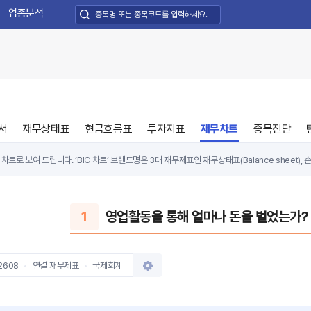
업종분석
서
재무상태표
현금흐름표
투자지표
재무차트
종목진단
트로 보여 드립니다. ‘BIC 차트’ 브랜드명은 3대 재무제표인 재무상태표(Balance sheet), 손익
atement)의 영문 첫 글자를 조합해 만들었습니다.
 기업이 수익을 꾸준히 내고 있는지, 수익이 현금으로 고스란히 쌓이는 좋은 모델을 갖고 있는지,
1
영업활동을 통해 얼마나 돈을 벌었는가?
 비싼지 등을 종합적으로 판단해 빠른 투자의사 결정을 내리는 데 도움을 드립니다.
2608
연결 재무제표
국제회계