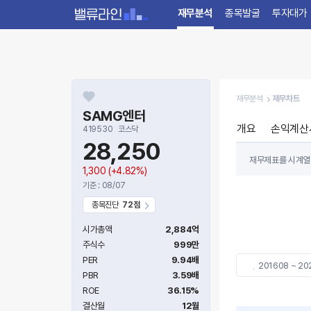
재무분석
종목발굴
투자대가
재무분석
재무차트
SAMG엔터
개요
손익계산
419530
코스닥
28,250
재무제표를 시계열 차
1,300
(+4.82%)
(Cashflow st
기준 : 08/07
종목진단
72점
BIC 차트를 통해
현재 시점에서 싼지
시가총액
2,884억
주식수
999만
PER
9.94배
201608 ~ 20
PBR
3.59배
ROE
36.15%
결산월
12월