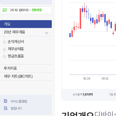
26.1Q 업데이트 -
전체계정
개요
20년 재무제표
손익계산서
재무상태표
현금흐름표
투자지표
재무 차트(BIC차트)
05.18
06.01
1,610억
시가총액
7일 
서비스활용법
알립니다
디바이