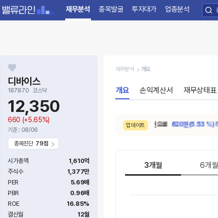
재무분석
종목발굴
투자대가
업종분석
재무분석
개요
디바이스
개요
손익계산서
재무상태표
187870
코스닥
12,350
660
(+5.65%)
8/4. 적정주가가
11,210원 → 10,590원 으로
620원(5.53%) 하락
업데이트
기준 : 08/06
종목진단
79점
시가총액
1,610억
3개월
6개
주식수
1,377만
PER
5.69배
PBR
0.96배
ROE
16.85%
결산월
12월