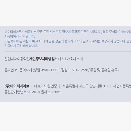
데이터히어로가 제공하는 모든 콘텐츠는 오직 정보 제공 목적으로만 사용되며, 특정 주식을 판매하거나
사용되어서는 안 됩니다.
모든 투자에는 위험이 따르며, 과거 금융 상품의 성과가 미래의 결과나 수익을 보장하지 않습니다. 금
신중하게 고려해야 합니다.
알립니다
이용약관
개인정보처리방침
서비스소개
회사소개
온라인 1:1 문의하기
(평일 9:00~17:00, 점심 11:20~12:20/ 주말 및 공휴일 휴무)
(주)데이터히어로
대표이사 김인중
서울특별시 서초구 강남대로 311
사업자등록번호
통신판매업번호 2020-서울서초-3185