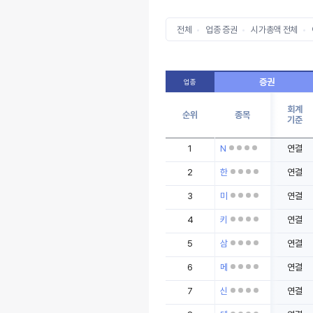
전체
업종 증권
시가총액 전체
증권
업종
회계
순위
종목
기준
1
N
연결
2
한
연결
3
미
연결
4
키
연결
5
삼
연결
6
메
연결
7
신
연결