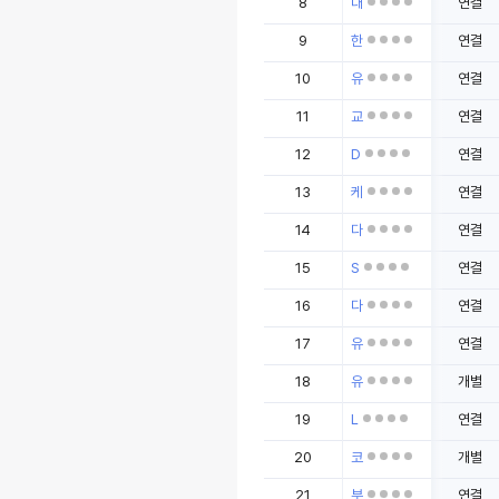
8
대
연결
9
한
연결
10
유
연결
11
교
연결
12
D
연결
13
케
연결
14
다
연결
15
S
연결
16
다
연결
17
유
연결
18
유
개별
19
L
연결
20
코
개별
21
부
연결