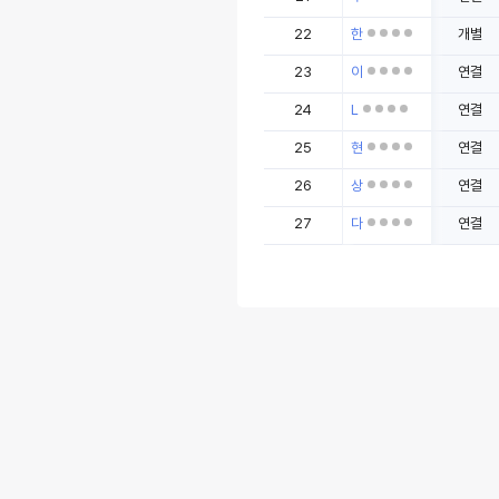
22
한
개별
23
이
연결
24
L
연결
25
현
연결
26
상
연결
27
다
연결