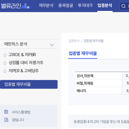
재무분석
종목발굴
투자대가
업종분석
업종분석
업종별 재무비율
매트릭스 분석
업종별 재무비율
고ROE & 저PBR
성장률 대비 저평가주
매출액
영업이익
순이익
저PER & 고배당주
1,486,089
29,140
19,240
3
상사,자본재
1,525,803
94,499
41,972
5
비철,목재등
업종별 재무비율
1,169,787
66,205
51,024
3
에너지
서비스활용법
알립니다
동종업종내 최고의 기업을 찾는 데 도움을
있습니다.