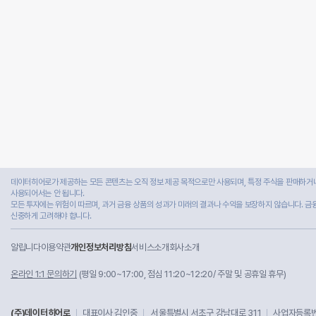
데이터히어로가 제공하는 모든 콘텐츠는 오직 정보 제공 목적으로만 사용되며, 특정 주식을 판매하거나
사용되어서는 안 됩니다.
모든 투자에는 위험이 따르며, 과거 금융 상품의 성과가 미래의 결과나 수익을 보장하지 않습니다. 금
신중하게 고려해야 합니다.
알립니다
이용약관
개인정보처리방침
서비스소개
회사소개
온라인 1:1 문의하기
(평일 9:00~17:00, 점심 11:20~12:20/ 주말 및 공휴일 휴무)
(주)데이터히어로
대표이사 김인중
서울특별시 서초구 강남대로 311
사업자등록번호